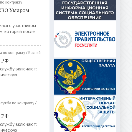
по контракту
 СВО Умаром
ился с участником
м, который после
а по контракту
/
Каспий
х РФ
 службу включают:
зическую
лужба по контракту
/
х РФ
 службу включают:
зическую