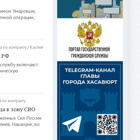
О
римом Умаровым,
енной операции,
а по контракту
/
Каспий
х РФ
 службу включают:
зическую
 по контракту
ца в зону СВО
енных Сил России.
иев. Накануне, во