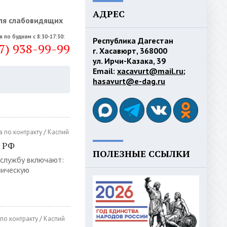
АДРЕС
ля слабовидящих
я по будням с 8:30-17:30:
Республика Дагестан
7) 938-99-99
г. Хасавюрт, 368000
ул. Ирчи-Казака, 39
Email:
xacavurt@mail.ru
;
hasavurt@e-dag.ru
 по контракту
/
Каспий
х РФ
ПОЛЕЗНЫЕ ССЫЛКИ
 службу включают:
зическую
по контракту
/
Каспий