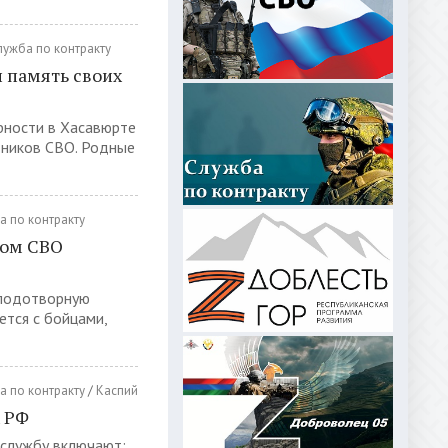
лужба по контракту
 память своих
рности в Хасавюрте
тников СВО. Родные
а по контракту
ком СВО
плодотворную
ется с бойцами,
а по контракту
/
Каспий
х РФ
 службу включают: