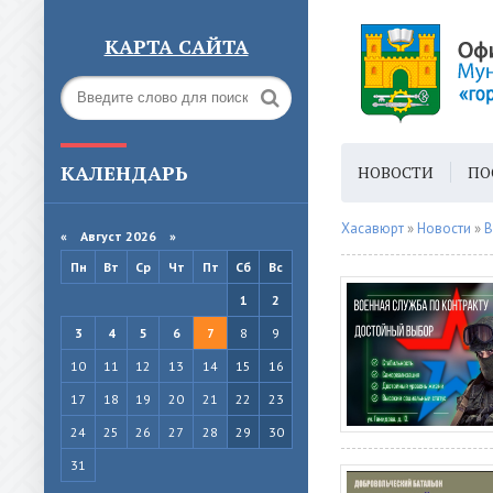
КАРТА САЙТА
КАЛЕНДАРЬ
НОВОСТИ
ПО
ГОРОДСКАЯ СРЕ
Хасавюрт
»
Новости
»
В
«
Август 2026 »
Пн
Вт
Ср
Чт
Пт
Сб
Вс
1
2
3
4
5
6
7
8
9
10
11
12
13
14
15
16
17
18
19
20
21
22
23
24
25
26
27
28
29
30
31