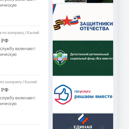
зическую
 по контракту
/
Каспий
х РФ
 службу включают:
зическую
по контракту
/
Каспий
х РФ
 службу включают:
зическую