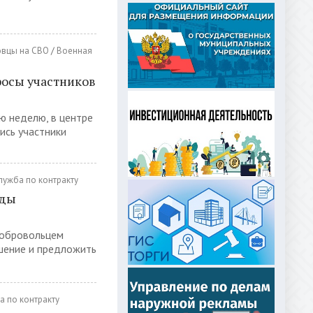
вцы на СВО
/
Военная
росы участников
ю неделю, в центре
ись участники
лужба по контракту
яды
добровольцем
шение и предложить
а по контракту