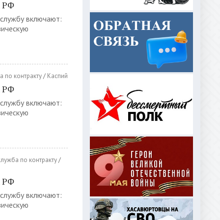
х РФ
 службу включают:
зическую
а по контракту
/
Каспий
х РФ
 службу включают:
зическую
лужба по контракту
/
х РФ
 службу включают:
зическую