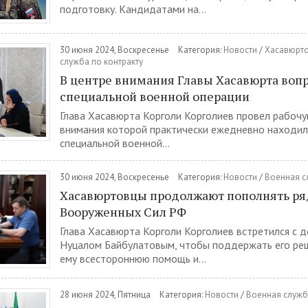
подготовку. Кандидатами на...
30 июня 2024, Воскресенье
Категория:
Новости
/
Хасавюрто
служба по контракту
В центре внимания Главы Хасавюрта воп
специальной военной операции
Глава Хасавюрта Корголи Корголиев провел рабочу
внимания которой практически ежедневно находил
специальной военной...
30 июня 2024, Воскресенье
Категория:
Новости
/
Военная с
Хасавюртовцы продолжают пополнять р
Вооруженных Сил РФ
Глава Хасавюрта Корголи Корголиев встретился с 
Нуцалом Байбулатовым, чтобы поддержать его ре
ему всестороннюю помощь и...
28 июня 2024, Пятница
Категория:
Новости
/
Военная служб