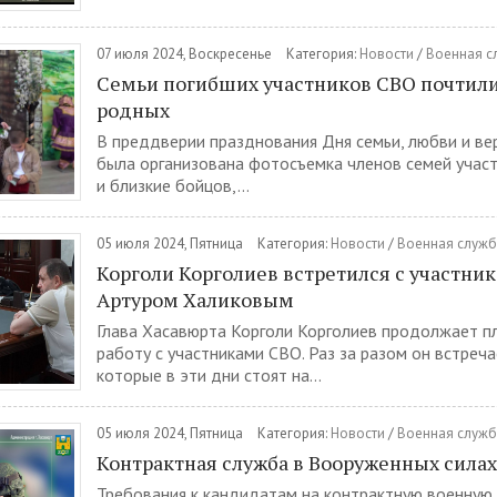
07 июля 2024, Воскресенье
Категория:
Новости
/
Военная с
Семьи погибших участников СВО почтили
родных
В преддверии празднования Дня семьи, любви и ве
была организована фотосъемка членов семей учас
и близкие бойцов,...
05 июля 2024, Пятница
Категория:
Новости
/
Военная служб
Корголи Корголиев встретился с участни
Артуром Халиковым
Глава Хасавюрта Корголи Корголиев продолжает 
работу с участниками СВО. Раз за разом он встреча
которые в эти дни стоят на...
05 июля 2024, Пятница
Категория:
Новости
/
Военная служб
Контрактная служба в Вооруженных сила
Требования к кандидатам на контрактную военную