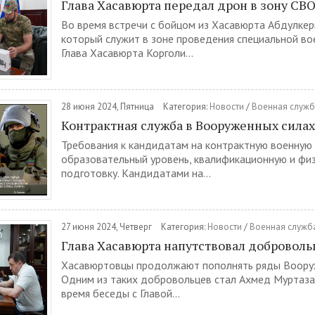
Глава Хасавюрта передал дрон в зону СВ
Во время встречи с бойцом из Хасавюрта Абдулке
который служит в зоне проведения специальной во
Глава Хасавюрта Корголи...
28 июня 2024, Пятница
Категория:
Новости
/
Военная служб
Контрактная служба в Вооруженных сила
Требования к кандидатам на контрактную военную
образовательный уровень, квалификационную и фи
подготовку. Кандидатами на...
27 июня 2024, Четверг
Категория:
Новости
/
Военная служба
Глава Хасавюрта напутствовал доброволь
Хасавюртовцы продолжают пополнять ряды Вооруж
Одним из таких добровольцев стал Ахмед Муртазал
время беседы с Главой...