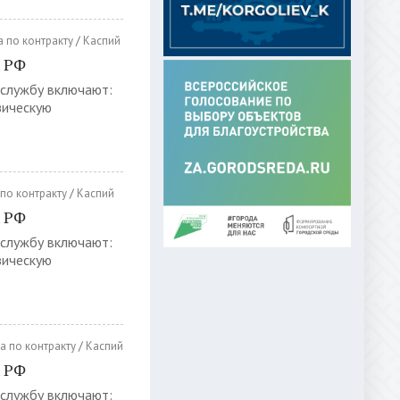
 по контракту
/
Каспий
х РФ
 службу включают:
зическую
по контракту
/
Каспий
х РФ
 службу включают:
зическую
а по контракту
/
Каспий
х РФ
 службу включают: