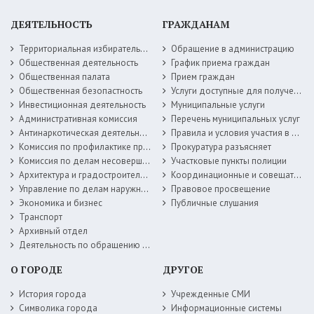
ДЕЯТЕЛЬНОСТЬ
ГРАЖДАНАМ
Территориальная избирательная комиссия
Обращение в администрацию
Общественная деятельность
График приема граждан
Общественная палата
Прием граждан
Общественная безопастность
Услуги доступные для получения в электронной форме
Инвестиционная деятельность
Муниципальные услуги
Административная комиссия
Перечень муниципальных услуг
Антинаркотическая деятельность
Правила и условия участия в жилищных программах
Комиссия по профилактике правонарушений
Прокуратура разъясняет
Комиссия по делам несовершеннолетних
Участковые пункты полиции
Архитектура и градостроительство
Координационные и совещательные органы
Управление по делам наружной рекламы
Правовое просвещение
Экономика и бизнес
Публичные слушания
Транспорт
Архивный отдел
Деятельность по обращению с животными без владельцев
О ГОРОДЕ
ДРУГОЕ
История города
Учрежденные СМИ
Символика города
Информационные системы