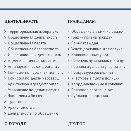
ДЕЯТЕЛЬНОСТЬ
ГРАЖДАНАМ
Территориальная избирательная комиссия
Обращение в администрацию
Общественная деятельность
График приема граждан
Общественная палата
Прием граждан
Общественная безопастность
Услуги доступные для получения в электронной форме
Инвестиционная деятельность
Муниципальные услуги
Административная комиссия
Перечень муниципальных услуг
Антинаркотическая деятельность
Правила и условия участия в жилищных программах
Комиссия по профилактике правонарушений
Прокуратура разъясняет
Комиссия по делам несовершеннолетних
Участковые пункты полиции
Архитектура и градостроительство
Координационные и совещательные органы
Управление по делам наружной рекламы
Правовое просвещение
Экономика и бизнес
Публичные слушания
Транспорт
Архивный отдел
Деятельность по обращению с животными без владельцев
О ГОРОДЕ
ДРУГОЕ