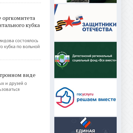
е оргкомитета
тального кубка
амидова состоялось
о кубка по вольной
ктронном виде
х и друзей о
ьзоваться