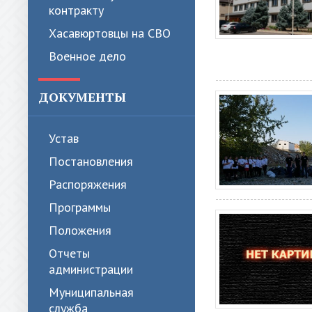
контракту
Хасавюртовцы на СВО
Военное дело
ДОКУМЕНТЫ
Устав
Постановления
Распоряжения
Программы
Положения
Отчеты
администрации
Муниципальная
служба