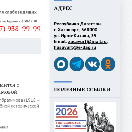
АДРЕС
ля слабовидящих
я по будням с 8:30-17:30:
Республика Дагестан
7) 938-99-99
г. Хасавюрт, 368000
ул. Ирчи-Казака, 39
Email:
xacavurt@mail.ru
;
hasavurt@e-dag.ru
мится с
ПОЛЕЗНЫЕ ССЫЛКИ
имовой
Ибрагимова (1918 –
бной исторической
ения