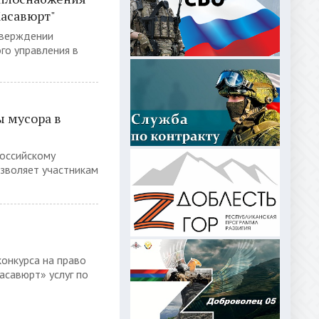
Хасавюрт"
тверждении
го управления в
ы мусора в
оссийскому
озволяет участникам
курса на право
асавюрт» услуг по