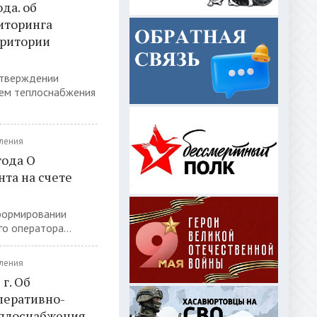
да. об
иторинга
рритории
утверждении
тем теплоснабжения
ления
года О
та на счете
формировании
о оператора...
ления
г. Об
перативно-
еплоснабжения