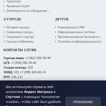
Транспорт
Архивный отдел
Деятельность по обращению с животными без владельцев
О ГОРОДЕ
ДРУГОЕ
История города
Учрежденные СМИ
Символика города
Информационные системы
Сведения о городе
Противопожарная безопасность
Города-побратимы
Политика конфиденциальности
КОНТАКТЫ СЛУЖБ
Горячая линия:
+7 (967) 938-99-99
ЦГБ:
+7 (928) 286-50-60
Скорая помощь:
103
ОМВД:
102, +7 (999) 418-80-24
МЧС:
101, 112
ЕДДС:
+7 (928) 576-09-83
Мы используем сервисы веб-
Электросети:
+7 (800) 220-02-20
Даггаз:
+7 (928) 980-64-04
аналитики
Яндекс Метрика
и
Горводоснаб:
+7 (928) 559-59-74
Спутник
с помощью технологии
Теплоснаб:
+7 (928) 873-27-09
«cookie», чтобы сайт был удобнее.
ПРИНИМАЮ
МФЦ:
+7 (938) 777-82-44