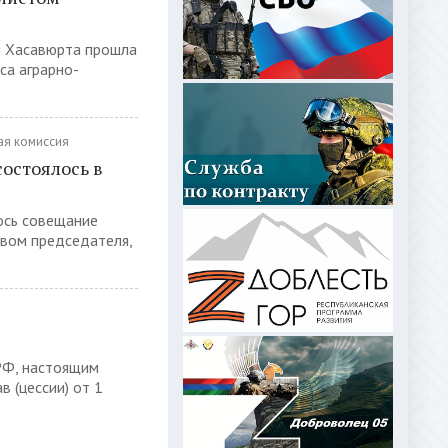
и Хасавюрта прошла
са аграрно-
ая комиссия
остоялось в
ось совещание
вом председателя,
 РФ, настоящим
в (цессии) от 1