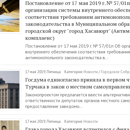
Постановление от 17 мая 2019 г. № 57/01п
организации системы внутреннего обесп
соответствия требованиям антимонопол
законодательства в Муниципальном обр
городской округ "город Хасавюрт" (Ант
комплаенс)
Постановление от 17 мая 2019 г. № 57/01п Об орг
внутреннего обеспечения соответствия требовани
антимонопольного законодательства в...
17 мая 2019, Пятница
Категория:
Новости
/
Городское Собр
Госдума единогласно приняла в первом 
Турчака в закон о местном самоуправлен
Законопроектом предлагается ввести альтернатив
ответственности депутатов органов местного само
предоставление заведомо...
17 мая 2019, Пятница
Категория:
Новости
Глава города Хасавюрт встретился с фин