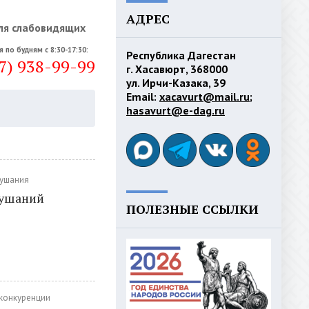
АДРЕС
ля слабовидящих
я по будням с 8:30-17:30:
Республика Дагестан
7) 938-99-99
г. Хасавюрт, 368000
ул. Ирчи-Казака, 39
Email:
xacavurt@mail.ru
;
hasavurt@e-dag.ru
лушания
лушаний
ПОЛЕЗНЫЕ ССЫЛКИ
 конкуренции