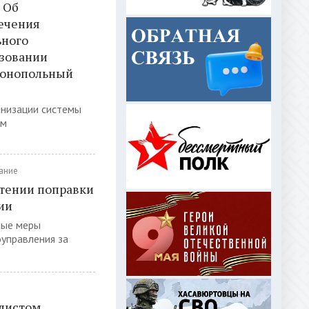
 Об
ечения
ьного
азовании
имонопольный
анизации системы
ям
ание
чтении поправки
ии
ные меры
управления за
алистом