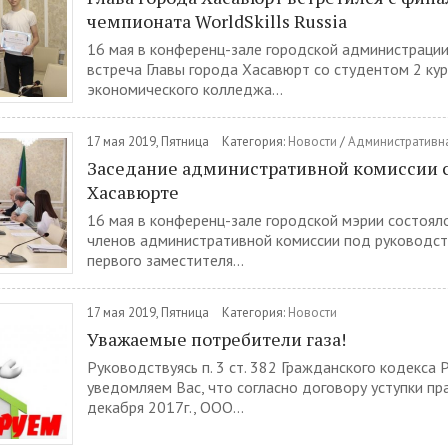
чемпионата WorldSkills Russia
16 мая в конференц-зале городской администраци
встреча Главы города Хасавюрт со студентом 2 кур
экономического колледжа...
17 мая 2019, Пятница
Категория:
Новости
/
Административн
Заседание административной комиссии с
Хасавюрте
16 мая в конференц-зале городской мэрии состоял
членов административной комиссии под руководст
первого заместителя...
17 мая 2019, Пятница
Категория:
Новости
Уважаемые потребители газа!
Руководствуясь п. 3 ст. 382 Гражданского кодекса
уведомляем Вас, что согласно договору уступки пра
декабря 2017г., ООО...