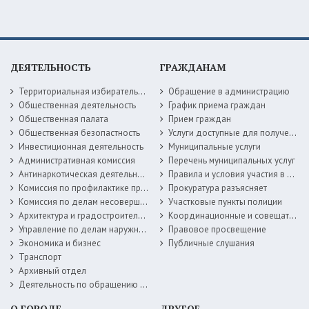
ДЕЯТЕЛЬНОСТЬ
ГРАЖДАНАМ
Территориальная избирательная комиссия
Обращение в администрацию
Общественная деятельность
График приема граждан
Общественная палата
Прием граждан
Общественная безопастность
Услуги доступные для получения в электронной форме
Инвестиционная деятельность
Муниципальные услуги
Административная комиссия
Перечень муниципальных услуг
Антинаркотическая деятельность
Правила и условия участия в жилищных программах
Комиссия по профилактике правонарушений
Прокуратура разъясняет
Комиссия по делам несовершеннолетних
Участковые пункты полиции
Архитектура и градостроительство
Координационные и совещательные органы
Управление по делам наружной рекламы
Правовое просвещение
Экономика и бизнес
Публичные слушания
Транспорт
Архивный отдел
Деятельность по обращению с животными без владельцев
О ГОРОДЕ
ДРУГОЕ