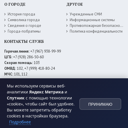
О ГОРОДЕ
ДРУГОЕ
История города
Учрежденные СМИ
Символика города
Информационные системы
Сведения о городе
Противопожарная безопасность
Города-побратимы
Политика конфиденциальности
КОНТАКТЫ СЛУЖБ
Горячая линия:
+7 (967) 938-99-99
ЦГБ:
+7 (928) 286-50-60
Скорая помощь:
103
ОМВД:
102, +7 (999) 418-80-24
МЧС:
101, 112
ЕДДС:
+7 (928) 576-09-83
Мы используем сервисы веб-
Электросети:
+7 (800) 220-02-20
Даггаз:
+7 (928) 980-64-04
аналитики
Яндекс Метрика
и
Горводоснаб:
+7 (928) 559-59-74
Спутник
с помощью технологии
Теплоснаб:
+7 (928) 873-27-09
«cookie», чтобы сайт был удобнее.
ПРИНИМАЮ
МФЦ:
+7 (938) 777-82-44
Вы можете запретить обработку
cookies в настройках браузера.
Подробнее
© 2026 Администрация
МО ГО «город Хасавюрт»