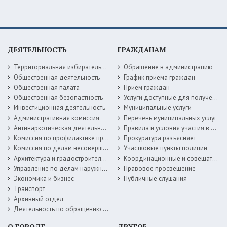
ДЕЯТЕЛЬНОСТЬ
ГРАЖДАНАМ
Территориальная избирательная комиссия
Обращение в администрацию
Общественная деятельность
График приема граждан
Общественная палата
Прием граждан
Общественная безопастность
Услуги доступные для получения в электронной форме
Инвестиционная деятельность
Муниципальные услуги
Административная комиссия
Перечень муниципальных услуг
Антинаркотическая деятельность
Правила и условия участия в жилищных программах
Комиссия по профилактике правонарушений
Прокуратура разъясняет
Комиссия по делам несовершеннолетних
Участковые пункты полиции
Архитектура и градостроительство
Координационные и совещательные органы
Управление по делам наружной рекламы
Правовое просвещение
Экономика и бизнес
Публичные слушания
Транспорт
Архивный отдел
Деятельность по обращению с животными без владельцев
О ГОРОДЕ
ДРУГОЕ