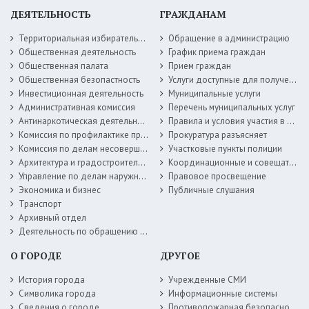
ДЕЯТЕЛЬНОСТЬ
ГРАЖДАНАМ
Территориальная избирательная комиссия
Обращение в администрацию
Общественная деятельность
График приема граждан
Общественная палата
Прием граждан
Общественная безопастность
Услуги доступные для получения в электронной форме
Инвестиционная деятельность
Муниципальные услуги
Административная комиссия
Перечень муниципальных услуг
Антинаркотическая деятельность
Правила и условия участия в жилищных программах
Комиссия по профилактике правонарушений
Прокуратура разъясняет
Комиссия по делам несовершеннолетних
Участковые пункты полиции
Архитектура и градостроительство
Координационные и совещательные органы
Управление по делам наружной рекламы
Правовое просвещение
Экономика и бизнес
Публичные слушания
Транспорт
Архивный отдел
Деятельность по обращению с животными без владельцев
О ГОРОДЕ
ДРУГОЕ
История города
Учрежденные СМИ
Символика города
Информационные системы
Сведения о городе
Противопожарная безопасность