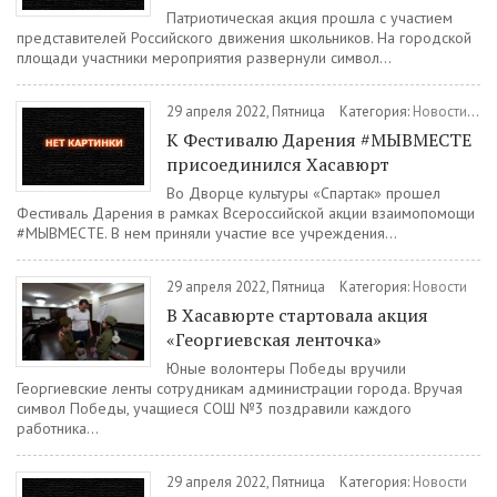
Патриотическая акция прошла с участием
представителей Российского движения школьников. На городской
площади участники мероприятия развернули символ...
29 апреля 2022, Пятница
Категория:
Новости
/
Ку
К Фестивалю Дарения #МЫВМЕСТЕ
присоединился Хасавюрт
Во Дворце культуры «Спартак» прошел
Фестиваль Дарения в рамках Всероссийской акции взаимопомощи
#МЫВМЕСТЕ. В нем приняли участие все учреждения...
29 апреля 2022, Пятница
Категория:
Новости
В Хасавюрте стартовала акция
«Георгиевская ленточка»
Юные волонтеры Победы вручили
Георгиевские ленты сотрудникам администрации города. Вручая
символ Победы, учащиеся СОШ №3 поздравили каждого
работника...
29 апреля 2022, Пятница
Категория:
Новости