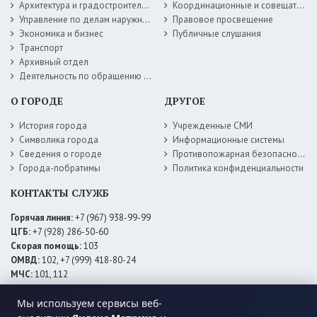
Архитектура и градостроительство
Координационные и совещательные органы
Управление по делам наружной рекламы
Правовое просвещение
Экономика и бизнес
Публичные слушания
Транспорт
Архивный отдел
Деятельность по обращению с животными без владельцев
О ГОРОДЕ
ДРУГОЕ
История города
Учрежденные СМИ
Символика города
Информационные системы
Сведения о городе
Противопожарная безопасность
Города-побратимы
Политика конфиденциальности
КОНТАКТЫ СЛУЖБ
Горячая линия:
+7 (967) 938-99-99
ЦГБ:
+7 (928) 286-50-60
Скорая помощь:
103
ОМВД:
102, +7 (999) 418-80-24
МЧС:
101, 112
ЕДДС:
+7 (928) 576-09-83
Мы используем сервисы веб-
Электросети:
+7 (800) 220-02-20
Даггаз:
+7 (928) 980-64-04