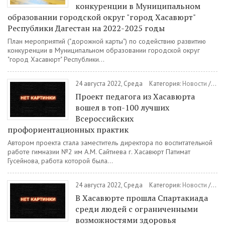
конкуренции в Муниципальном
образовании городской округ "город Хасавюрт"
Республики Дагестан на 2022-2025 годы
План мероприятий ("дорожной карты") по содействию развитию
конкуренции в Муниципальном образовании городской округ
"город Хасавюрт" Республики...
24 августа 2022, Среда
Категория:
Новости
/
Обр
Проект педагога из Хасавюрта
вошел в топ-100 лучших
Всероссийских
профориентационных практик
Автором проекта стала заместитель директора по воспитательной
работе гимназии №2 им А.М. Сайтиева г. Хасавюрт Патимат
Гусейнова, работа которой была...
24 августа 2022, Среда
Категория:
Новости
/
Спо
В Хасавюрте прошла Спартакиада
среди людей с ограниченными
возможностями здоровья