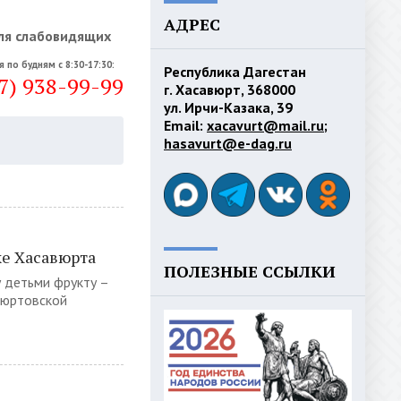
АДРЕС
ля слабовидящих
я по будням с 8:30-17:30:
Республика Дагестан
7) 938-99-99
г. Хасавюрт, 368000
ул. Ирчи-Казака, 39
Email:
xacavurt@mail.ru
;
hasavurt@e-dag.ru
е Хасавюрта
ПОЛЕЗНЫЕ ССЫЛКИ
 детьми фрукту –
вюртовской