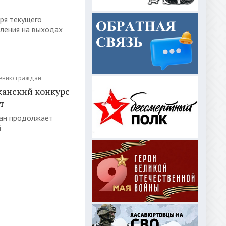
ря текущего
вления на выходах
ению граждан
канский конкурс
т
тан продолжает
й