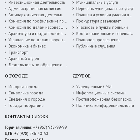
Инвестиционная деятельность
Муниципальные услуги
Административная комиссия
Перечень муниципальных услуг
Антинаркотическая деятельность
Правила и условия участия в жилищных программах
Комиссия по профилактике правонарушений
Прокуратура разъясняет
Комиссия по делам несовершеннолетних
Участковые пункты полиции
Архитектура и градостроительство
Координационные и совещательные органы
Управление по делам наружной рекламы
Правовое просвещение
Экономика и бизнес
Публичные слушания
Транспорт
Архивный отдел
Деятельность по обращению с животными без владельцев
О ГОРОДЕ
ДРУГОЕ
История города
Учрежденные СМИ
Символика города
Информационные системы
Сведения о городе
Противопожарная безопасность
Города-побратимы
Политика конфиденциальности
КОНТАКТЫ СЛУЖБ
Горячая линия:
+7 (967) 938-99-99
ЦГБ:
+7 (928) 286-50-60
Скорая помощь:
103