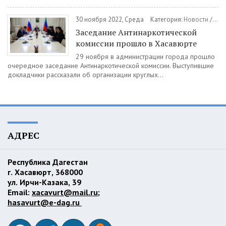
30 ноября 2022, Среда
Категория:
Новости
/
Ант
Заседание Антинаркотической
комиссии прошло в Хасавюрте
29 ноября в администрации города прошло
очередное заседание Антинаркотической комиссии. Выступившие
докладчики рассказали об организации круглых...
АДРЕС
Республика Дагестан
г. Хасавюрт, 368000
ул. Ирчи-Казака, 39
Email:
xacavurt@mail.ru
;
hasavurt@e-dag.ru