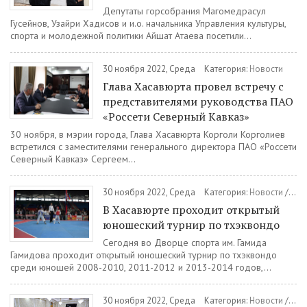
Депутаты горсобрания Магомедрасул
Гусейнов, Узайри Хадисов и и.о. начальника Управления культуры,
спорта и молодежной политики Айшат Атаева посетили...
30 ноября 2022, Среда
Категория:
Новости
Глава Хасавюрта провел встречу с
представителями руководства ПАО
«Россети Северный Кавказ»
30 ноября, в мэрии города, Глава Хасавюрта Корголи Корголиев
встретился с заместителями генерального директора ПАО «Россети
Северный Кавказ» Сергеем...
30 ноября 2022, Среда
Категория:
Новости
/
Спо
В Хасавюрте проходит открытый
юношеский турнир по тхэквондо
Сегодня во Дворце спорта им. Гамида
Гамидова проходит открытый юношеский турнир по тхэквондо
среди юношей 2008-2010, 2011-2012 и 2013-2014 годов,...
30 ноября 2022, Среда
Категория:
Новости
/
Ком