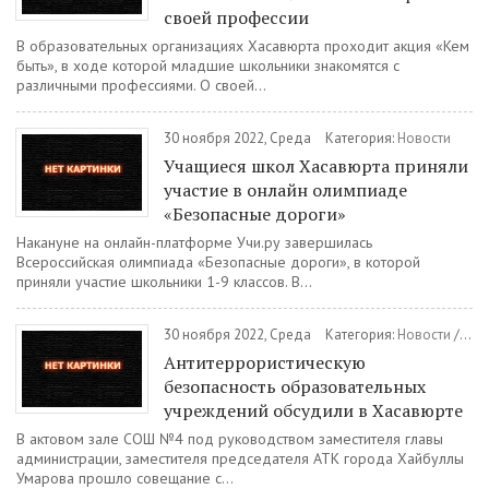
своей профессии
В образовательных организациях Хасавюрта проходит акция «Кем
быть», в ходе которой младшие школьники знакомятся с
различными профессиями. О своей...
30 ноября 2022, Среда
Категория:
Новости
Учащиеся школ Хасавюрта приняли
участие в онлайн олимпиаде
«Безопасные дороги»
Накануне на онлайн-платформе Учи.ру завершилась
Всероссийская олимпиада «Безопасные дороги», в которой
приняли участие школьники 1-9 классов. В...
30 ноября 2022, Среда
Категория:
Новости
/
Ант
Антитеррористическую
безопасность образовательных
учреждений обсудили в Хасавюрте
В актовом зале СОШ №4 под руководством заместителя главы
администрации, заместителя председателя АТК города Хайбуллы
Умарова прошло совещание с...