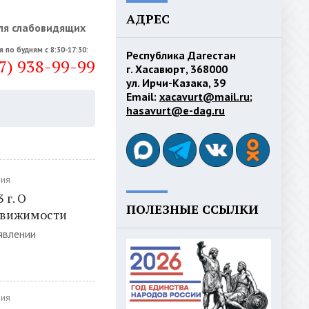
АДРЕС
ля слабовидящих
я по будням с 8:30-17:30:
Республика Дагестан
7) 938-99-99
г. Хасавюрт, 368000
ул. Ирчи-Казака, 39
Email:
xacavurt@mail.ru
;
hasavurt@e-dag.ru
ния
 г. О
ПОЛЕЗНЫЕ ССЫЛКИ
движимости
явлении
ния