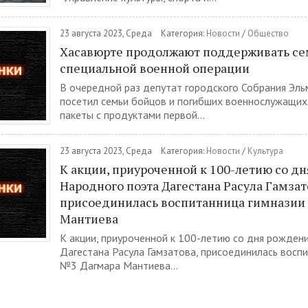
23 августа 2023, Среда
Категория:
Новости
/
Общество
Хасавюрте продолжают поддерживать се
специальной военной операции
В очередной раз депутат городского Собрания Эл
посетил семьи бойцов и погибших военнослужащих
пакеты с продуктами первой...
23 августа 2023, Среда
Категория:
Новости
/
Культура
К акции, приуроченной к 100-летию со д
Народного поэта Дагестана Расула Гамзат
присоединилась воспитанница гимназии
Мантиева
К акции, приуроченной к 100-летию со дня рожден
Дагестана Расула Гамзатова, присоединилась восп
№3 Дагмара Мантиева...