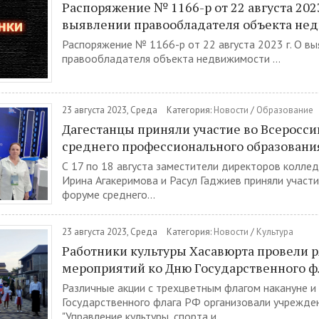
Распоряжение № 1166-р от 22 августа 2023
выявлении правообладателя объекта не
Распоряжение № 1166-р от 22 августа 2023 г. О в
правообладателя объекта недвижимости ...
23 августа 2023, Среда
Категория:
Новости
/
Образование
Дагестанцы приняли участие во Всеросс
среднего профессионального образовани
С 17 по 18 августа заместители директоров колле
Ирина Агакеримова и Расул Гаджиев приняли участ
форуме среднего...
23 августа 2023, Среда
Категория:
Новости
/
Культура
Работники культуры Хасавюрта провели 
мероприятий ко Дню Государственного ф
Различные акции с трехцветным флагом накануне и
Государственного флага РФ организовали учрежде
"Управление культуры, спорта и...