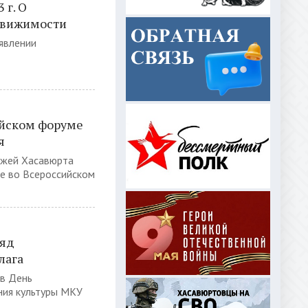
 г. О
движимости
ыявлении
ийском форуме
я
джей Хасавюрта
ие во Всероссийском
ряд
лага
 в День
ния культуры МКУ