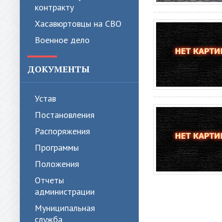
контракту
Хасавюртовцы на СВО
Военное дело
ДОКУМЕНТЫ
Устав
Постановления
Распоряжения
Программы
Положения
Отчеты
администрации
Муниципальная
служба