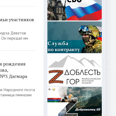
мьи участников
ьмурза Деветов
. Он передал им
ня рождения
ова,
 №3 Дагмара
ия Народного поэта
итанница гимназии