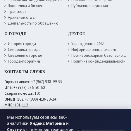
Экономика и бизнес
Публичные слушания
Транспорт
Архивный отдел
Деятельность по обращению с животными без владельцев
О ГОРОДЕ
ДРУГОЕ
История города
Учрежденные СМИ
Символика города
Информационные системы
Сведения о городе
Противопожарная безопасность
Города-побратимы
Политика конфиденциальности
КОНТАКТЫ СЛУЖБ
Горячая линия:
+7 (967) 938-99-99
ЦГБ:
+7 (928) 286-50-60
Скорая помощь:
103
ОМВД:
102, +7 (999) 418-80-24
МЧС:
101, 112
ЕДДС:
+7 (928) 576-09-83
Мы используем сервисы веб-
Электросети:
+7 (800) 220-02-20
Даггаз:
+7 (928) 980-64-04
аналитики
Яндекс Метрика
и
Горводоснаб:
+7 (928) 559-59-74
Спутник
с помощью технологии