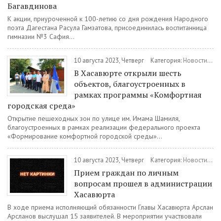
Багавдинова
К акции, приуроченной к 100-летию со дня рождения Народного
поэта Дагестана Расула Гамзатова, присоединилась воспитанница
гимназии №3 Сафия...
10 августа 2023, Четверг
Категория:
Новости
/
Го
В Хасавюрте открыли шесть
объектов, благоустроенных в
рамках программы «Комфортная
городская среда»
Открытие пешеходных зон по улице им. Имама Шамиля,
благоустроенных в рамках реализации федерального проекта
«Формирование комфортной городской среды»...
10 августа 2023, Четверг
Категория:
Новости
/
Го
Прием граждан по личным
вопросам прошел в администрации
Хасавюрта
В ходе приема исполняющий обязанности Главы Хасавюрта Арслан
Арсланов выслушал 15 заявителей. В мероприятии участвовали