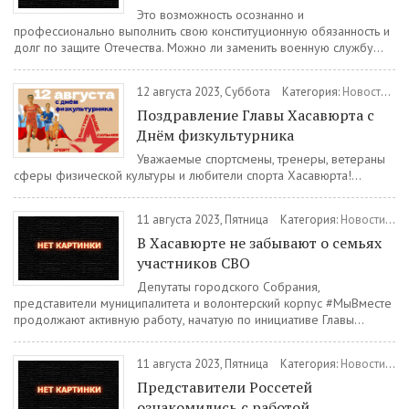
Это возможность осознанно и
профессионально выполнить свою конституционную обязанность и
долг по защите Отечества. Можно ли заменить военную службу...
12 августа 2023, Суббота
Категория:
Новости
/
О
Поздравление Главы Хасавюрта с
Днём физкультурника
Уважаемые спортсмены, тренеры, ветераны
сферы физической культуры и любители спорта Хасавюрта!...
11 августа 2023, Пятница
Категория:
Новости
/
Ча
В Хасавюрте не забывают о семьях
участников СВО
Депутаты городского Собрания,
представители муниципалитета и волонтерский корпус #МыВместе
продолжают активную работу, начатую по инициативе Главы...
11 августа 2023, Пятница
Категория:
Новости
/
Об
Представители Россетей
ознакомились с работой