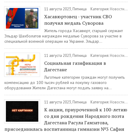
11 августа 2023, Пятница
Категория:
Новости
/
Ха
Хасавюртовец - участник СВО
получил медаль Суворова
Житель города Хасавюрт, старший сержант
Эльдар Шахболатов награжден медалью Суворова за участие в
специальной военной операции на Украине. Эльдар...
11 августа 2023, Пятница
Категория:
Новости
/
Со
Социальная газификация в
Дагестане
Льготные категории граждан могут получить
компенсацию до 100 тысяч рублей на покупку газового
оборудования Жители Дагестана могут подать заявку на...
11 августа 2023, Пятница
Категория:
Новости
/
Ку
К акции, приуроченной к 100-летию
со дня рождения Народного поэта
Дагестана Расула Гамзатова,
присоединилась воспитанница гимназии №3 Сафия