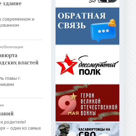
е здание
в современном и
дованном
 мобилизация
авюрта
одских властей
ь главы г.
никами
ие
наний
 и родители!
ря – один из самых