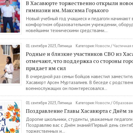
В Хасавюрте торжественно открыли ново
гимназии им. Максима Горького
Новый учебный год учащиеся и педагоги начинают 
комфортном образовательном учреждении, обору
новейшими техническими средствами...
01 сентября 2023, Пятница
Категория:
Новости
/
Частичная
Родные и близкие участников СВО из Хас
отмечают, что поддержка со стороны гор
придает им сил
В очередной раз семьи бойцов навестил заместител
Хасавюрт Арсен Муртазалиев. В беседе с родствен
военнослужащих он поинтересовался...
01 сентября 2023, Пятница
Категория:
Новости
/
Образован
Поздравление Главы Хасавюрта с Днём з
Дорогие школьники, студенты, уважаемые педагоги
Поздравляю вас с Днём знаний!Первый день сентяб
торжественных и...