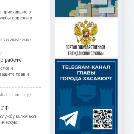
а приехавшие в
лужбы повезли в
я безопастность
/
е
о работе
стке и
защите прав и
ба по контракту
/
х РФ
 службу включают:
зическую