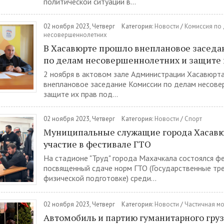
политической ситуации в...
02 ноября 2023, Четверг
Категория:
Новости
/
Комиссия по
несовершеннолетних
В Хасавюрте прошло внеплановое заседа
по делам несовершеннолетних и защите 
2 ноября в актовом зале Администрации Хасавюрта
внеплановое заседание Комиссии по делам несове
защите их прав под...
02 ноября 2023, Четверг
Категория:
Новости
/
Спорт
Муниципальные служащие города Хасавю
участие в фестивале ГТО
На стадионе "Труд" города Махачкала состоялся фе
посвященный сдаче норм ГТО (Государственные тр
физической подготовке) среди...
02 ноября 2023, Четверг
Категория:
Новости
/
Частичная м
Автомобиль и партию гуманитарного груз