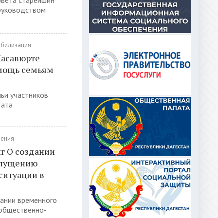
овета старейшин
 руководством
обилизация
Хасавюрте
мощь семьям
ьи участников
тата
ления
пг О создании
опущению
ситуации в
дании временного
общественно-