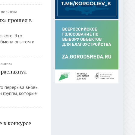
политика
х» прошел в
рького. Это
обмена опытом и
олитика
 распахнул
го перерыва вновь
и группы, которые
е в конкурсе