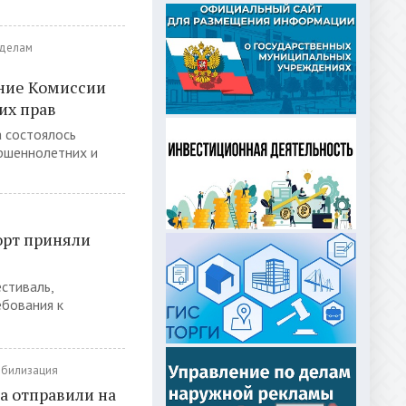
 делам
ние Комиссии
их прав
 состоялось
ршеннолетних и
рт приняли
стиваль,
ебования к
обилизация
а отправили на