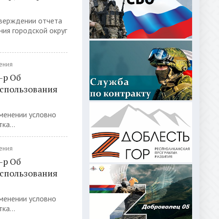
тверждении отчета
ия городской округ
ения
-р Об
использования
менении условно
ка...
ения
-р Об
использования
менении условно
ка...