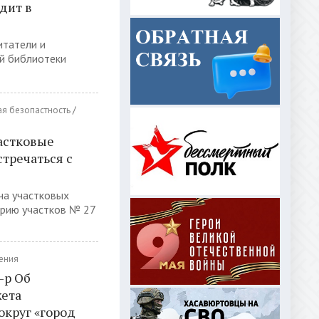
дит в
итатели и
й библиотеки
я безопастность
/
астковые
тречаться с
ча участковых
рию участков № 27
ения
-р Об
жета
округ «город