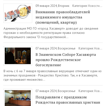
09 января 2024, Вторник
Категория:
Новости
/
Ар
Вниманию правообладателей
недвижимого имущества
(помещений, квартир)
Администрация МО ГО «город Хасавюрт» доводит до сведения
горожан о необходимости регистрации права согласно
Федерального закона "О государственной...
07 января 2024, Воскресенье
Категория:
Новости
В Знаменском Соборе Хасавюрта
прошло Рождественское
богослужение
В ночь с 6 на 7 января православные верующие отмечают один из
значимых праздников - Рождество Христово. Так, и в Хасавюрте,
где проживают множество...
07 января 2024, Воскресенье
Категория:
Новости
Поздравляем с праздником
Рождества православных христиан