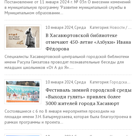
Постановление от 11 января 2024 г. № 03п О внесении изменений
в муниципальную программу "Развитие муниципальной службы в
Муниципальном образовании...
10 января 2024, Среда
Категория:
Новости
/
Куль
В Хасавюртовской библиотеке
отмечают 450-летие «Азбуки» Ивана
Фёдорова
Специалисты Хасавюртовской центральной городской библиотеки
имени Расула Гамзатова проводят познавательные беседы для
младших школьников «От А до Я»....
10 января 2024, Среда
Категория:
Городская среда
Фестиваль зимней городской среды
«Выходи гулять» привлек более
3000 жителей города Хасавюрт
Состоявшиеся с 6 по 8 января мероприятия проходили на
площади имени З.Н. Батырмурзаева, которая была благоустроена в
рамках программы и проекта...