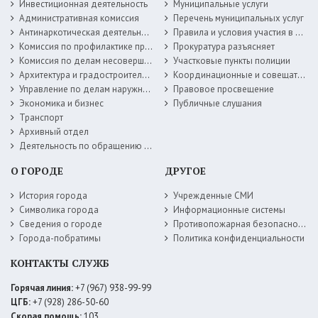
Инвестиционная деятельность
Муниципальные услуги
Административная комиссия
Перечень муниципальных услуг
Антинаркотическая деятельность
Правила и условия участия в жилищных программах
Комиссия по профилактике правонарушений
Прокуратура разъясняет
Комиссия по делам несовершеннолетних
Участковые пункты полиции
Архитектура и градостроительство
Координационные и совещательные органы
Управление по делам наружной рекламы
Правовое просвещение
Экономика и бизнес
Публичные слушания
Транспорт
Архивный отдел
Деятельность по обращению с животными без владельцев
О ГОРОДЕ
ДРУГОЕ
История города
Учрежденные СМИ
Символика города
Информационные системы
Сведения о городе
Противопожарная безопасность
Города-побратимы
Политика конфиденциальности
КОНТАКТЫ СЛУЖБ
Горячая линия:
+7 (967) 938-99-99
ЦГБ:
+7 (928) 286-50-60
Скорая помощь:
103