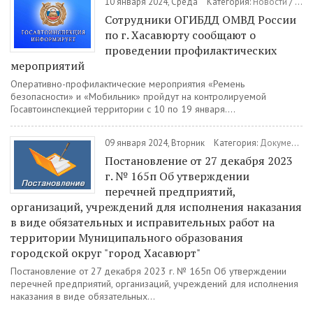
10 января 2024, Среда
Категория:
Новости
/
Тра
Сотрудники ОГИБДД ОМВД России
по г. Хасавюрту сообщают о
проведении профилактических
мероприятий
Оперативно-профилактические мероприятия «Ремень
безопасности» и «Мобильник» пройдут на контролируемой
Госавтоинспекцией территории с 10 по 19 января....
09 января 2024, Вторник
Категория:
Документы
Постановление от 27 декабря 2023
г. № 165п Об утверждении
перечней предприятий,
организаций, учреждений для исполнения наказания
в виде обязательных и исправительных работ на
территории Муниципального образования
городской округ "город Хасавюрт"
Постановление от 27 декабря 2023 г. № 165п Об утверждении
перечней предприятий, организаций, учреждений для исполнения
наказания в виде обязательных...