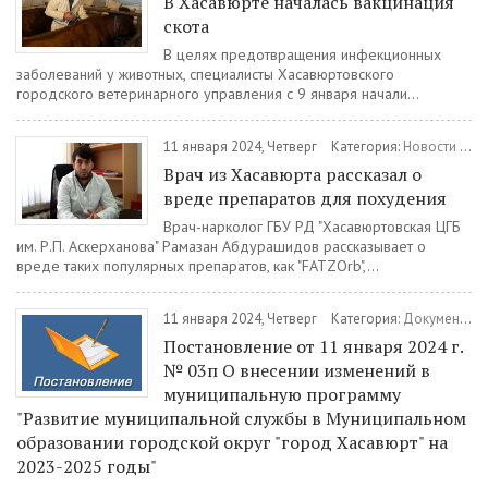
В Хасавюрте началась вакцинация
скота
В целях предотвращения инфекционных
заболеваний у животных, специалисты Хасавюртовского
городского ветеринарного управления с 9 января начали...
11 января 2024, Четверг
Категория:
Новости
/
Зд
Врач из Хасавюрта рассказал о
вреде препаратов для похудения
Врач-нарколог ГБУ РД "Хасавюртовская ЦГБ
им. Р.П. Аскерханова" Рамазан Абдурашидов рассказывает о
вреде таких популярных препаратов, как "FATZOrb",...
11 января 2024, Четверг
Категория:
Документы
/
Постановление от 11 января 2024 г.
№ 03п О внесении изменений в
муниципальную программу
"Развитие муниципальной службы в Муниципальном
образовании городской округ "город Хасавюрт" на
2023-2025 годы"