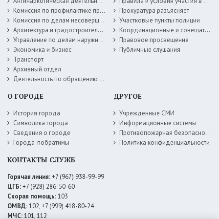
Антинаркотическая деятельность
Правила и условия участия в жилищных программах
Комиссия по профилактике правонарушений
Прокуратура разъясняет
Комиссия по делам несовершеннолетних
Участковые пункты полиции
Архитектура и градостроительство
Координационные и совещательные органы
Управление по делам наружной рекламы
Правовое просвещение
Экономика и бизнес
Публичные слушания
Транспорт
Архивный отдел
Деятельность по обращению с животными без владельцев
О ГОРОДЕ
ДРУГОЕ
История города
Учрежденные СМИ
Символика города
Информационные системы
Сведения о городе
Противопожарная безопасность
Города-побратимы
Политика конфиденциальности
КОНТАКТЫ СЛУЖБ
Горячая линия:
+7 (967) 938-99-99
ЦГБ:
+7 (928) 286-50-60
Скорая помощь:
103
ОМВД:
102, +7 (999) 418-80-24
МЧС:
101, 112