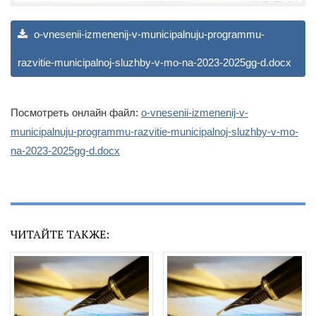
o-vnesenii-izmenenij-v-municipalnuju-programmu-
razvitie-municipalnoj-sluzhby-v-mo-na-2023-2025gg-d.docx
Посмотреть онлайн файл:
o-vnesenii-izmenenij-v-
municipalnuju-programmu-razvitie-municipalnoj-sluzhby-v-mo-
na-2023-2025gg-d.docx
ЧИТАЙТЕ ТАКЖЕ: