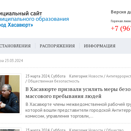
Версия д
Горячая лини
+7 (96
СТАНОВЛЕНИЯ
РАСПОРЯЖЕНИЯ
ИНФОРМАЦИЯ
ДА
ГЕН. ПЛАН
за 23.03.2024
23 марта 2024, Суббота
Категория:
Новости
/
Антитеррорис
/
Общественная безопастность
В Хасавюрте призвали усилить меры безо
массового пребывания людей
В Хасавюрте члены межведомственной рабочей гру
которой вошли представители городской Антитерр
комиссии, управления торговли,...
23 марта 2024, Суббота
Категория:
Новости
/
Общество