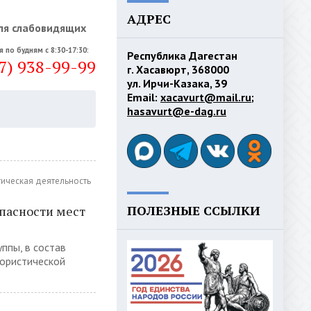
АДРЕС
ля слабовидящих
я по будням с 8:30-17:30:
Республика Дагестан
7) 938-99-99
г. Хасавюрт, 368000
ул. Ирчи-Казака, 39
Email:
xacavurt@mail.ru
;
hasavurt@e-dag.ru
тическая деятельность
ПОЛЕЗНЫЕ ССЫЛКИ
пасности мест
ппы, в состав
ористической