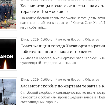
Хасавюртовцы возлагают цветы в память
теракте в Подмосковье
На Холме боевой славы горожане несут цветы, что
память о погибших в теракте в "Крокус Сити Холл".
мест событий,...
23 марта 2024, Суббота
Категория:
Новости
/
Общество
Совет женщин города Хасавюрта вырази
соболезнования в связи с терактом
22 марта в Москве, в концертном зале "Крокус Сит
чудовищный террористический акт....
23 марта 2024, Суббота
Категория:
Новости
/
Общество
Хасавюрт скорбит по жертвам теракта в 
С глубокой скорбью и солидарностью ко всем пос
относится к событиям, произошедшим вчера в Под
светодиодных экранах...