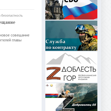
 безопастность
вещание
ановое совещание
ителей главы