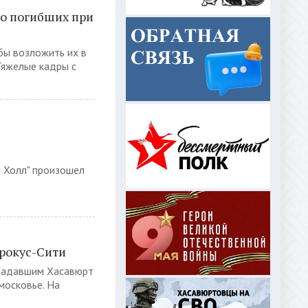
 о погибших при
бы возложить их в
 Тяжелые кадры с
л
и Холл" произошел
Крокус-Сити
традавшим Хасавюрт
московье. На