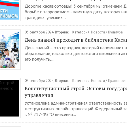
Дорогие хасавюртовцы! 3 сентября мы отмечаем Д
борьбе с терроризмом - памятную дату, которая н
трагедиях, унесших...
03 сентября 2024, Вторник
Категория:
Новости
/
Культура
День знаний проходит в библиотеке Хаса
День знаний – это праздник, который напоминает н
образование, насколько для каждого школьника ак
его получить,...
03 сентября 2024, Вторник
Категория:
Новости
/
Правовое 
Конституционный строй. Основы государ
управления
Установлена административная ответственность з
деструктивных онлайн-трансляций. Федеральный за
г. № 217-ФЗ "О внесении...