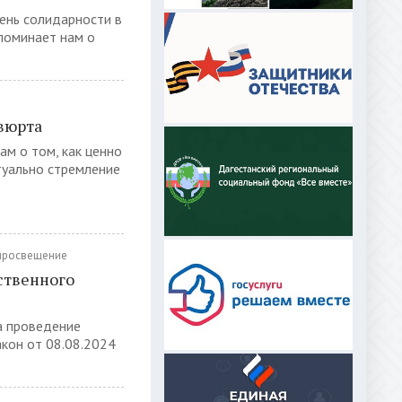
ень солидарности в
апоминает нам о
вюрта
ам о том, как ценно
туально стремление
просвещение
ственного
а проведение
кон от 08.08.2024