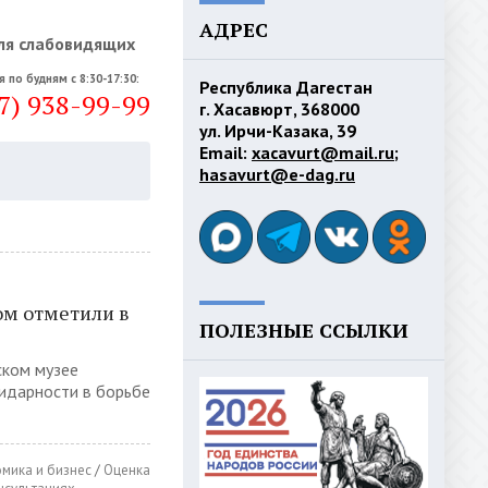
АДРЕС
ля слабовидящих
я по будням с 8:30-17:30:
Республика Дагестан
7) 938-99-99
г. Хасавюрт, 368000
ул. Ирчи-Казака, 39
Email:
xacavurt@mail.ru
;
hasavurt@e-dag.ru
ом отметили в
ПОЛЕЗНЫЕ ССЫЛКИ
ском музее
идарности в борьбе
мика и бизнес
/
Оценка