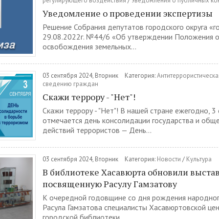
регулирующего воздействия
/
Уведомления о публичных ко
Уведомление о проведении экспертизы
Решение Собрания депутатов городского округа «г
29.08.2022г. №44/6 «Об утверждении Положения о
освобождения земельных...
03 сентября 2024, Вторник
Категория:
Антитеррористическа
сведению граждан
Скажи террору - "Нет"!
Скажи террору - "Нет"! В нашей стране ежегодно, 3
отмечается день консолидации государства и общ
действий террористов — День...
03 сентября 2024, Вторник
Категория:
Новости
/
Культура
В библиотеке Хасавюрта обновили выстав
посвященную Расулу Гамзатову
К очередной годовщине со дня рождения народног
Расула Гамзатова специалисты Хасавюртовской це
городской библиотеки...