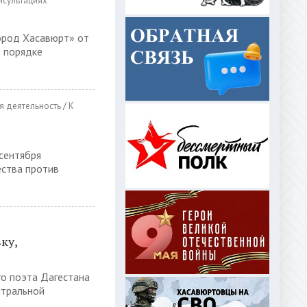
нсультациях
ород Хасавюрт» от
 порядке
я деятельность
/
К
 сентября
ества против
ку,
о поэта Дагестана
нтральной