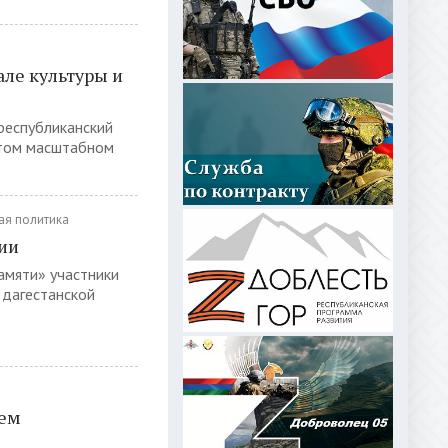
ле культуры и
 республиканский
этом масштабном
я политика
ии
амяти» участники
 дагестанской
нем