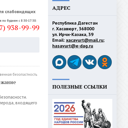
АДРЕС
ля слабовидящих
я по будням с 8:30-17:30:
Республика Дагестан
7) 938-99-99
г. Хасавюрт, 368000
ул. Ирчи-Казака, 39
Email:
xacavurt@mail.ru
;
hasavurt@e-dag.ru
венная безопастность
бежание
ПОЛЕЗНЫЕ ССЫЛКИ
безопасности.
глерода, входящего