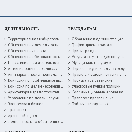
ДЕЯТЕЛЬНОСТЬ
ГРАЖДАНАМ
Территориальная избирательная комиссия
Обращение в администрацию
Общественная деятельность
График приема граждан
Общественная палата
Прием граждан
Общественная безопастность
Услуги доступные для получения в электронной форме
Инвестиционная деятельность
Муниципальные услуги
Административная комиссия
Перечень муниципальных услуг
Антинаркотическая деятельность
Правила и условия участия в жилищных программах
Комиссия по профилактике правонарушений
Прокуратура разъясняет
Комиссия по делам несовершеннолетних
Участковые пункты полиции
Архитектура и градостроительство
Координационные и совещательные органы
Управление по делам наружной рекламы
Правовое просвещение
Экономика и бизнес
Публичные слушания
Транспорт
Архивный отдел
Деятельность по обращению с животными без владельцев
О ГОРОДЕ
ДРУГОЕ