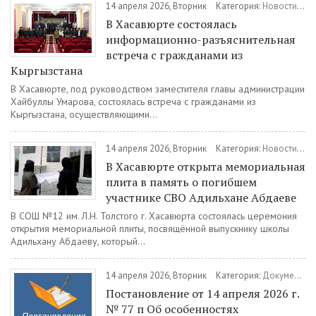
14 апреля 2026, Вторник
Категория:
Новости
/
Ан
В Хасавюрте состоялась
информационно-разъяснительная
встреча с гражданами из
Кыргызстана
В Хасавюрте, под руководством заместителя главы администрации
Хайбуллы Умарова, состоялась встреча с гражданами из
Кыргызстана, осуществляющими...
14 апреля 2026, Вторник
Категория:
Новости
/
Во
В Хасавюрте открыта мемориальная
плита в память о погибшем
участнике СВО Адильхане Абдаеве
В СОШ №12 им. Л.Н. Толстого г. Хасавюрта состоялась церемония
открытия мемориальной плиты, посвящённой выпускнику школы
Адильхану Абдаеву, который...
14 апреля 2026, Вторник
Категория:
Документы
Постановление от 14 апреля 2026 г.
№ 77 п Об особенностях