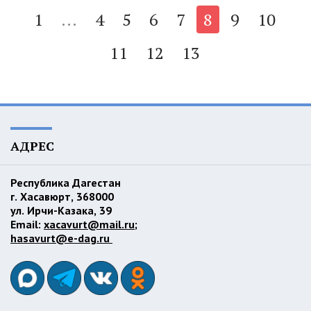
1
...
4
5
6
7
8
9
10
11
12
13
АДРЕС
Республика Дагестан
г. Хасавюрт, 368000
ул. Ирчи-Казака, 39
Email:
xacavurt@mail.ru
;
hasavurt@e-dag.ru