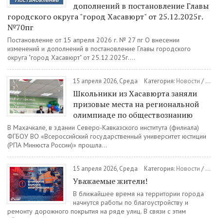
дополнений в постановление Главы
городского округа "город Хасавюрт" от 25.12.2025г.
№70пг
Постановление от 15 апреля 2026 г. № 27 пг О внесении
изменений и дополнений в постановление Главы городского
округа "город Хасавюрт" от 25.12.2025г....
15 апреля 2026, Среда
Категория:
Новости
/
Обр
Школьники из Хасавюрта заняли
призовые места на региональной
олимпиаде по обществознанию
В Махачкале, в здании Северо-Кавказского института (филиала)
ФГБОУ ВО «Всероссийский государственный университет юстиции
(РПА Минюста России)» прошла...
15 апреля 2026, Среда
Категория:
Новости
/
ЖК
Уважаемые жители!
В ближайшее время на территории города
начнутся работы по благоустройству и
ремонту дорожного покрытия на ряде улиц. В связи с этим