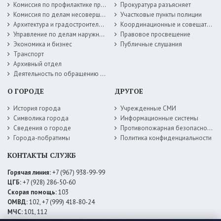
Комиссия по профилактике правонарушений
Прокуратура разъясняет
Комиссия по делам несовершеннолетних
Участковые пункты полиции
Архитектура и градостроительство
Координационные и совещательные органы
Управление по делам наружной рекламы
Правовое просвещение
Экономика и бизнес
Публичные слушания
Транспорт
Архивный отдел
Деятельность по обращению с животными без владельцев
О ГОРОДЕ
ДРУГОЕ
История города
Учрежденные СМИ
Символика города
Информационные системы
Сведения о городе
Противопожарная безопасность
Города-побратимы
Политика конфиденциальности
КОНТАКТЫ СЛУЖБ
Горячая линия:
+7 (967) 938-99-99
ЦГБ:
+7 (928) 286-50-60
Скорая помощь:
103
ОМВД:
102, +7 (999) 418-80-24
МЧС:
101, 112