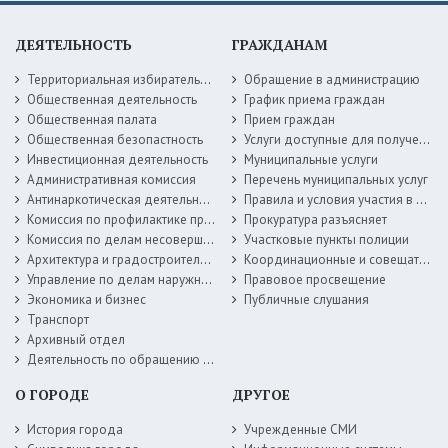
ДЕЯТЕЛЬНОСТЬ
ГРАЖДАНАМ
Территориальная избирательная комиссия
Обращение в администрацию
Общественная деятельность
График приема граждан
Общественная палата
Прием граждан
Общественная безопастность
Услуги доступные для получения в электронной форме
Инвестиционная деятельность
Муниципальные услуги
Административная комиссия
Перечень муниципальных услуг
Антинаркотическая деятельность
Правила и условия участия в жилищных программах
Комиссия по профилактике правонарушений
Прокуратура разъясняет
Комиссия по делам несовершеннолетних
Участковые пункты полиции
Архитектура и градостроительство
Координационные и совещательные органы
Управление по делам наружной рекламы
Правовое просвещение
Экономика и бизнес
Публичные слушания
Транспорт
Архивный отдел
Деятельность по обращению с животными без владельцев
О ГОРОДЕ
ДРУГОЕ
История города
Учрежденные СМИ