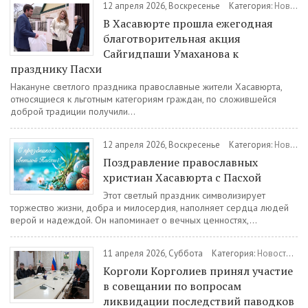
12 апреля 2026, Воскресенье
Категория:
Новости
В Хасавюрте прошла ежегодная
благотворительная акция
Сайгидпаши Умаханова к
празднику Пасхи
Накануне светлого праздника православные жители Хасавюрта,
относящиеся к льготным категориям граждан, по сложившейся
доброй традиции получили...
12 апреля 2026, Воскресенье
Категория:
Новости
Поздравление православных
христиан Хасавюрта с Пасхой
Этот светлый праздник символизирует
торжество жизни, добра и милосердия, наполняет сердца людей
верой и надеждой. Он напоминает о вечных ценностях,...
11 апреля 2026, Суббота
Категория:
Новости
/
О
Корголи Корголиев принял участие
в совещании по вопросам
ликвидации последствий паводков