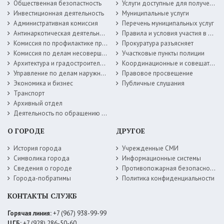
Общественная безопастность
Услуги доступные для получения в электронной форме
Инвестиционная деятельность
Муниципальные услуги
Административная комиссия
Перечень муниципальных услуг
Антинаркотическая деятельность
Правила и условия участия в жилищных программах
Комиссия по профилактике правонарушений
Прокуратура разъясняет
Комиссия по делам несовершеннолетних
Участковые пункты полиции
Архитектура и градостроительство
Координационные и совещательные органы
Управление по делам наружной рекламы
Правовое просвещение
Экономика и бизнес
Публичные слушания
Транспорт
Архивный отдел
Деятельность по обращению с животными без владельцев
О ГОРОДЕ
ДРУГОЕ
История города
Учрежденные СМИ
Символика города
Информационные системы
Сведения о городе
Противопожарная безопасность
Города-побратимы
Политика конфиденциальности
КОНТАКТЫ СЛУЖБ
Горячая линия:
+7 (967) 938-99-99
ЦГБ:
+7 (928) 286-50-60