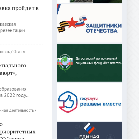
авка пройдет в
казская
презентации
ность
/
Отдел
ипального
вюрт»,
образования
 2022 году...
нная деятельность
/
ю
приоритетных
ГО "город