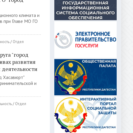
ционного климата и
в при Главе МО ГО
ность
/
Отдел
руга "город
ивах развития
 деятельности
д Хасавюрт"
принимательской и
ьность
/
Отдел