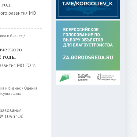
 год
кого развития МО
ика и бизнес
/
ического
2 годы
звития МО ГО "г.
ка и бизнес
/
Оценка
нсультациях
разования
 № 109п "Об