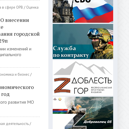
 в сфере ОРВ
/
Оценка
 О внесении
ие
ания городской
 29п
нии изменений и
ципального
ономика и бизнес
/
ономического
 год
кого развития МО
ая деятельность
/