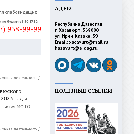
АДРЕС
ля слабовидящих
я по будням с 8:30-17:30:
Республика Дагестан
7) 938-99-99
г. Хасавюрт, 368000
ул. Ирчи-Казака, 39
Email:
xacavurt@mail.ru
;
hasavurt@e-dag.ru
ионная деятельность
/
ПОЛЕЗНЫЕ ССЫЛКИ
ического
-2023 годы
азвития МО ГО
ионная деятельность
/