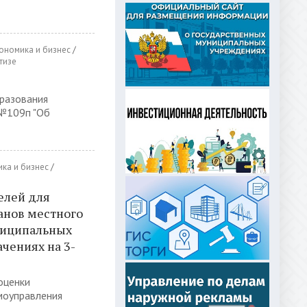
ономика и бизнес
/
тизе
разования
 №109п "Об
ка и бизнес
/
елей для
анов местного
ниципальных
ачениях на 3-
оценки
моуправления