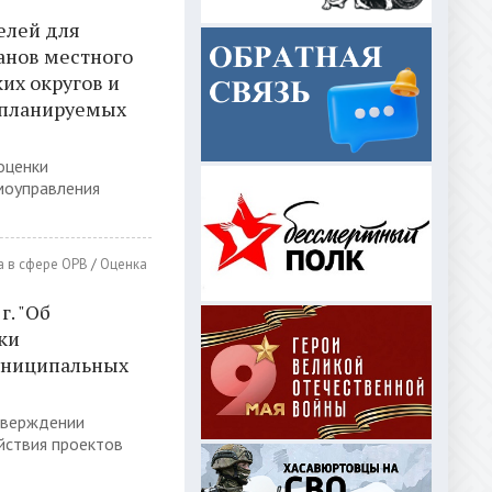
елей для
анов местного
их округов и
х планируемых
оценки
моуправления
 в сфере ОРВ
/
Оценка
г. "Об
ки
униципальных
утверждении
йствия проектов