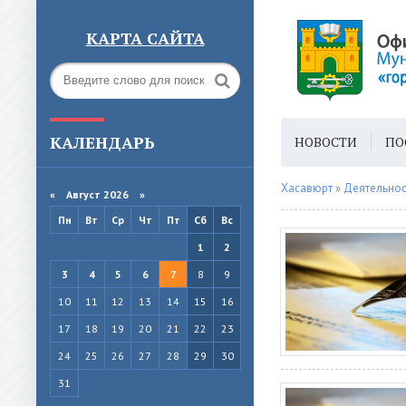
КАРТА САЙТА
КАЛЕНДАРЬ
НОВОСТИ
ПО
ГОРОДСКАЯ СРЕ
Хасавюрт
»
Деятельнос
«
Август 2026 »
Пн
Вт
Ср
Чт
Пт
Сб
Вс
1
2
3
4
5
6
7
8
9
10
11
12
13
14
15
16
17
18
19
20
21
22
23
24
25
26
27
28
29
30
31