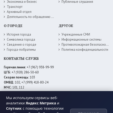
Экономика и бизнес
Публичные слушания
Транспорт
Архивный отдел
Деятельность по обращению с животными без владельцев
О ГОРОДЕ
ДРУГОЕ
История города
Учрежденные СМИ
Символика города
Информационные системы
Сведения о городе
Противопожарная безопасность
Города-побратимы
Политика конфиденциальности
КОНТАКТЫ СЛУЖБ
Горячая линия:
+7 (967) 938-99-99
ЦГБ:
+7 (928) 286-50-60
Скорая помощь:
103
ОМВД:
102, +7 (999) 418-80-24
МЧС:
101, 112
ЕДДС:
+7 (928) 576-09-83
Мы используем сервисы веб-
Электросети:
+7 (800) 220-02-20
Даггаз:
+7 (928) 980-64-04
аналитики
Яндекс Метрика
и
Горводоснаб:
+7 (928) 559-59-74
Спутник
с помощью технологии
Теплоснаб:
+7 (928) 873-27-09