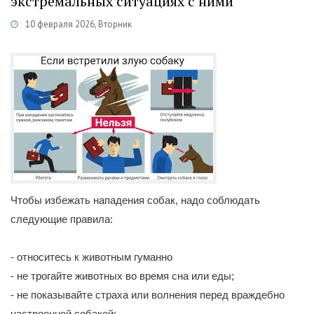
экстремальных ситуациях с ними
10 февраля 2026, Вторник
ории
Деятельность
/
Работа по обращению с животными без владельцев
Чтобы избежать нападения собак, надо соблюдать
следующие правила:
- относитесь к животным гуманно
- не трогайте животных во время сна или еды;
- не показывайте страха или волнения перед враждебно
настроенной собакой;