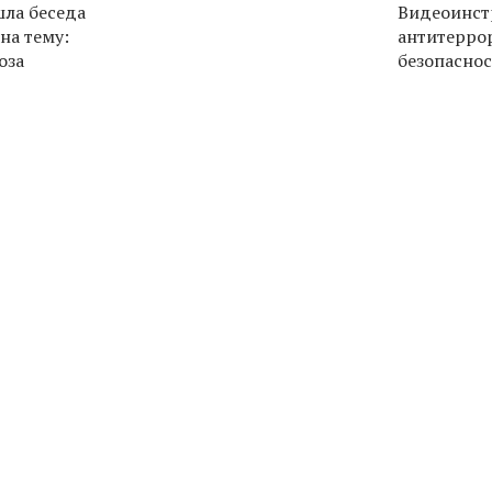
шла беседа
Видеоинст
на тему:
антитерро
оза
безопаснос