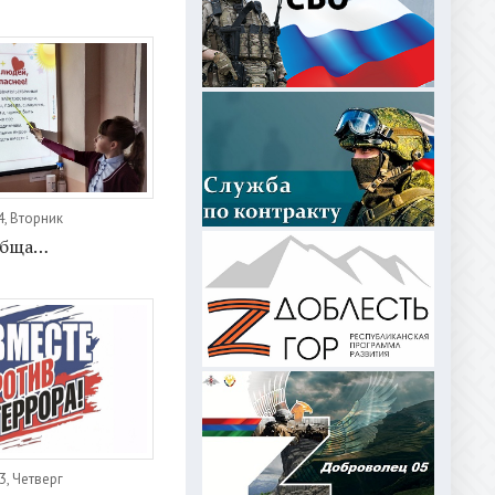
4, Вторник
обща…
3, Четверг