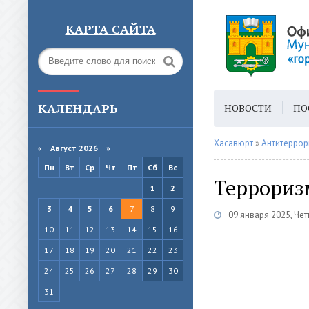
КАРТА САЙТА
КАЛЕНДАРЬ
НОВОСТИ
ПО
ГОРОДСКАЯ СРЕ
Хасавюрт
»
Антитеррор
«
Август 2026 »
Пн
Вт
Ср
Чт
Пт
Сб
Вс
Терроризм
1
2
3
4
5
6
7
8
9
09 января 2025, Чет
10
11
12
13
14
15
16
17
18
19
20
21
22
23
24
25
26
27
28
29
30
31