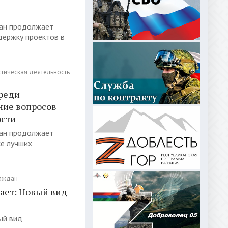
тан продолжает
ддержку проектов в
тическая деятельность
среди
ние вопросов
ости
тан продолжает
се лучших
раждан
ает: Новый вид
ый вид