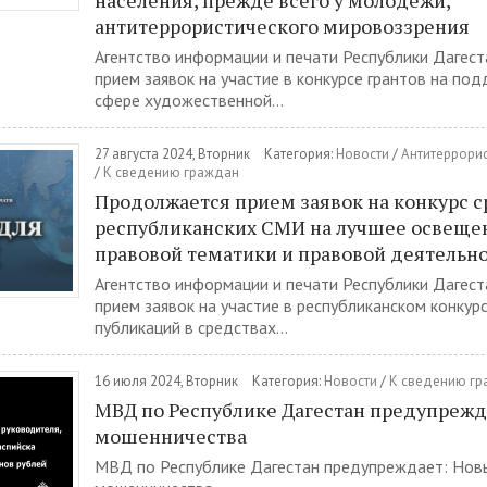
населения, прежде всего у молодежи,
антитеррористического мировоззрения
Агентство информации и печати Республики Дагес
прием заявок на участие в конкурсе грантов на по
сфере художественной...
27 августа 2024, Вторник
Категория:
Новости
/
Антитеррорис
/
К сведению граждан
Продолжается прием заявок на конкурс 
республиканских СМИ на лучшее освеще
правовой тематики и правовой деятельн
Агентство информации и печати Республики Дагес
прием заявок на участие в республиканском конкур
публикаций в средствах...
16 июля 2024, Вторник
Категория:
Новости
/
К сведению г
МВД по Республике Дагестан предупрежд
мошенничества
МВД по Республике Дагестан предупреждает: Нов