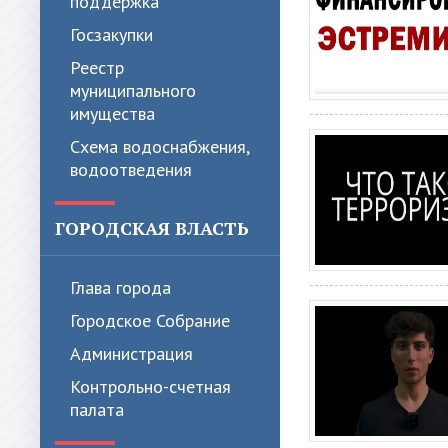
поддержка
Госзакупки
Реестр
муниципального
имущества
Схема водоснабжения,
водоотведения
ГОРОДСКАЯ ВЛАСТЬ
Глава города
Городское Собрание
Администрация
Контрольно-счетная
палата