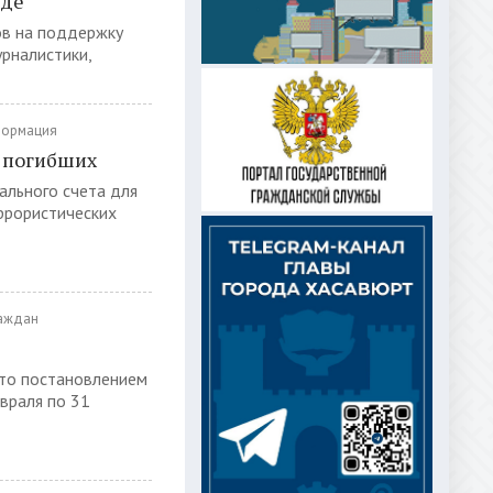
еде
ов на поддержку
рналистики,
ормация
 погибших
ального счета для
ррористических
раждан
что постановлением
враля по 31