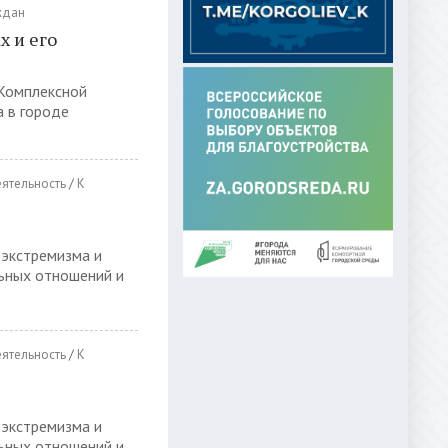
ждан
 и его
 Комплексной
 в городе
еятельность
/
К
 экстремизма и
ьных отношений и
еятельность
/
К
 экстремизма и
ьных отношений и