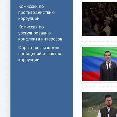
Комиссии по
противодействию
коррупции
Комиссия по
урегулированию
конфликта интересов
Обратная связь для
сообщений о фактах
коррупции