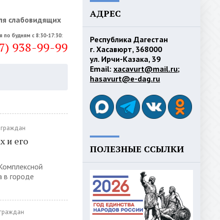
АДРЕС
ля слабовидящих
я по будням с 8:30-17:30:
Республика Дагестан
7) 938-99-99
г. Хасавюрт, 368000
ул. Ирчи-Казака, 39
Email:
xacavurt@mail.ru
;
hasavurt@e-dag.ru
 граждан
 и его
ПОЛЕЗНЫЕ ССЫЛКИ
 Комплексной
 в городе
 граждан