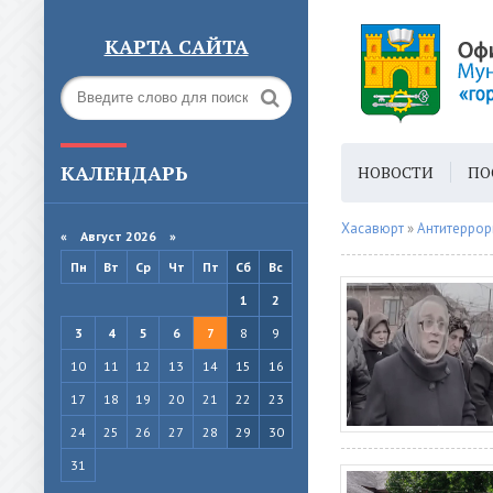
КАРТА САЙТА
КАЛЕНДАРЬ
НОВОСТИ
ПО
ГОРОДСКАЯ СРЕ
Хасавюрт
»
Антитеррор
«
Август 2026 »
Пн
Вт
Ср
Чт
Пт
Сб
Вс
1
2
3
4
5
6
7
8
9
10
11
12
13
14
15
16
17
18
19
20
21
22
23
24
25
26
27
28
29
30
31