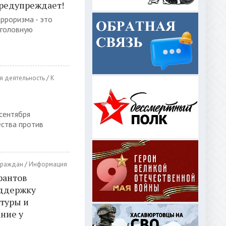
предупреждает!
рроризма - это
уголовную
я деятельность
/
К
 сентября
ества против
граждан
/
Информация
рантов
оддержку
туры и
ние у