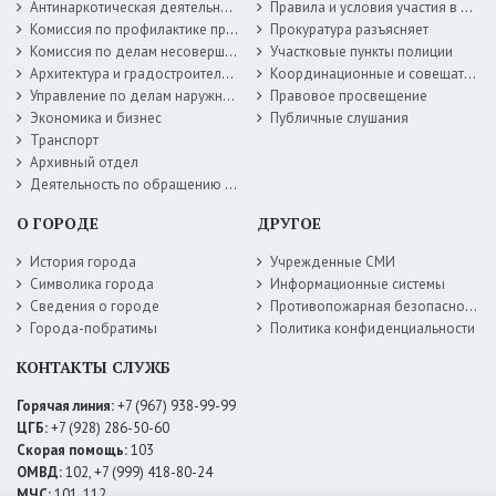
Антинаркотическая деятельность
Правила и условия участия в жилищных программах
Комиссия по профилактике правонарушений
Прокуратура разъясняет
Комиссия по делам несовершеннолетних
Участковые пункты полиции
Архитектура и градостроительство
Координационные и совещательные органы
Управление по делам наружной рекламы
Правовое просвещение
Экономика и бизнес
Публичные слушания
Транспорт
Архивный отдел
Деятельность по обращению с животными без владельцев
О ГОРОДЕ
ДРУГОЕ
История города
Учрежденные СМИ
Символика города
Информационные системы
Сведения о городе
Противопожарная безопасность
Города-побратимы
Политика конфиденциальности
КОНТАКТЫ СЛУЖБ
Горячая линия:
+7 (967) 938-99-99
ЦГБ:
+7 (928) 286-50-60
Скорая помощь:
103
ОМВД:
102, +7 (999) 418-80-24
МЧС:
101, 112