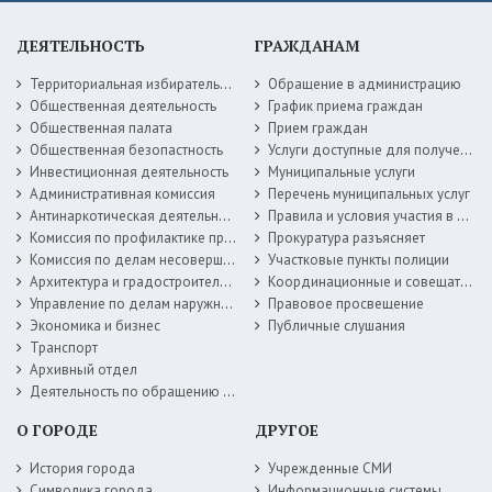
ДЕЯТЕЛЬНОСТЬ
ГРАЖДАНАМ
Территориальная избирательная комиссия
Обращение в администрацию
Общественная деятельность
График приема граждан
Общественная палата
Прием граждан
Общественная безопастность
Услуги доступные для получения в электронной форме
Инвестиционная деятельность
Муниципальные услуги
Административная комиссия
Перечень муниципальных услуг
Антинаркотическая деятельность
Правила и условия участия в жилищных программах
Комиссия по профилактике правонарушений
Прокуратура разъясняет
Комиссия по делам несовершеннолетних
Участковые пункты полиции
Архитектура и градостроительство
Координационные и совещательные органы
Управление по делам наружной рекламы
Правовое просвещение
Экономика и бизнес
Публичные слушания
Транспорт
Архивный отдел
Деятельность по обращению с животными без владельцев
О ГОРОДЕ
ДРУГОЕ
История города
Учрежденные СМИ
Символика города
Информационные системы