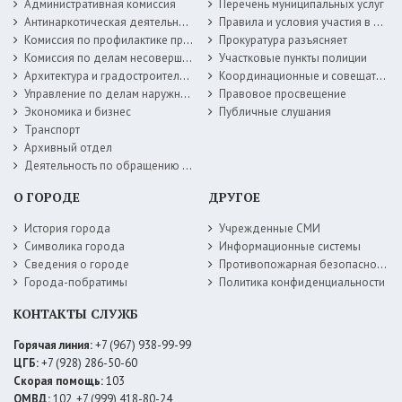
Административная комиссия
Перечень муниципальных услуг
Антинаркотическая деятельность
Правила и условия участия в жилищных программах
Комиссия по профилактике правонарушений
Прокуратура разъясняет
Комиссия по делам несовершеннолетних
Участковые пункты полиции
Архитектура и градостроительство
Координационные и совещательные органы
Управление по делам наружной рекламы
Правовое просвещение
Экономика и бизнес
Публичные слушания
Транспорт
Архивный отдел
Деятельность по обращению с животными без владельцев
О ГОРОДЕ
ДРУГОЕ
История города
Учрежденные СМИ
Символика города
Информационные системы
Сведения о городе
Противопожарная безопасность
Города-побратимы
Политика конфиденциальности
КОНТАКТЫ СЛУЖБ
Горячая линия:
+7 (967) 938-99-99
ЦГБ:
+7 (928) 286-50-60
Скорая помощь:
103
ОМВД:
102, +7 (999) 418-80-24