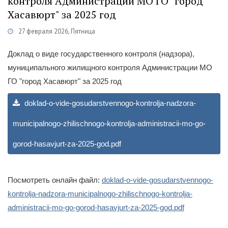
контроля Администрации МО ГО "город
Хасавюрт" за 2025 год
27 февраля 2026, Пятница
Категории
Муниципальный контроль
/
Городское Собрание
Доклад о виде государственного контроля (надзора),
муниципального жилищного контроля Администрации МО
ГО "город Хасавюрт" за 2025 год
doklad-o-vide-gosudarstvennogo-kontrolja-nadzora-
municipalnogo-zhilischnogo-kontrolja-administracii-mo-go-
gorod-hasavjurt-za-2025-god.pdf
Посмотреть онлайн файл:
doklad-o-vide-gosudarstvennogo-
kontrolja-nadzora-municipalnogo-zhilischnogo-kontrolja-
administracii-mo-go-gorod-hasavjurt-za-2025-god.pdf