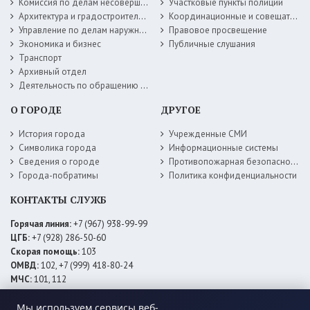
Комиссия по делам несовершеннолетних
Участковые пункты полиции
Архитектура и градостроительство
Координационные и совещательные органы
Управление по делам наружной рекламы
Правовое просвещение
Экономика и бизнес
Публичные слушания
Транспорт
Архивный отдел
Деятельность по обращению с животными без владельцев
О ГОРОДЕ
ДРУГОЕ
История города
Учрежденные СМИ
Символика города
Информационные системы
Сведения о городе
Противопожарная безопасность
Города-побратимы
Политика конфиденциальности
КОНТАКТЫ СЛУЖБ
Горячая линия:
+7 (967) 938-99-99
ЦГБ:
+7 (928) 286-50-60
Скорая помощь:
103
ОМВД:
102, +7 (999) 418-80-24
МЧС:
101, 112
ЕДДС:
+7 (928) 576-09-83
Мы используем сервисы веб-
Электросети:
+7 (800) 220-02-20