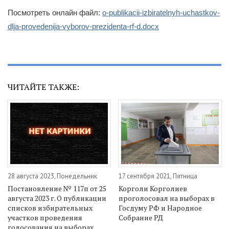
Посмотреть онлайн файл:
o-publikacii-izbiratelnyh-uchastkov-
dlja-provedenija-vyborov-prezidenta-rf-d.docx
ЧИТАЙТЕ ТАКЖЕ:
28 августа 2023, Понедельник
17 сентября 2021, Пятница
Постановление № 117п от 25
Корголи Корголиев
августа 2023 г. О публикации
проголосовал на выборах в
списков избирательных
Госдуму РФ и Народное
участков проведения
Собрание РД
голосования на выборах