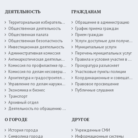
ДЕЯТЕЛЬНОСТЬ
ГРАЖДАНАМ
Территориальная избирательная комиссия
Обращение в администрацию
Общественная деятельность
График приема граждан
Общественная палата
Прием граждан
Общественная безопастность
Услуги доступные для получения в электронной форме
Инвестиционная деятельность
Муниципальные услуги
Административная комиссия
Перечень муниципальных услуг
Антинаркотическая деятельность
Правила и условия участия в жилищных программах
Комиссия по профилактике правонарушений
Прокуратура разъясняет
Комиссия по делам несовершеннолетних
Участковые пункты полиции
Архитектура и градостроительство
Координационные и совещательные органы
Управление по делам наружной рекламы
Правовое просвещение
Экономика и бизнес
Публичные слушания
Транспорт
Архивный отдел
Деятельность по обращению с животными без владельцев
О ГОРОДЕ
ДРУГОЕ
История города
Учрежденные СМИ
Символика города
Информационные системы