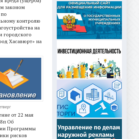
я вреда (ущерба)
м законом
 по
ьному контролю
агоустройства на
и городского
род Хасавюрт» на
етверг
ние от 22 мая
88п Об
ии Программы
ики рисков