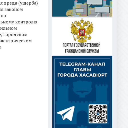
я вреда (ущерба)
м законом
 по
ьному контролю
бильном
е, городском
электрическом
е