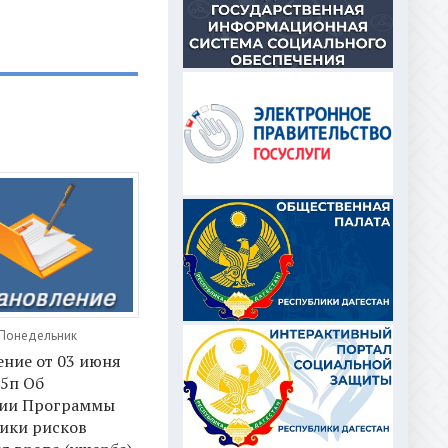
 Понедельник
ние от 03 июня
95п Об
ии Программы
ики рисков