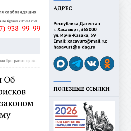
АДРЕС
ля слабовидящих
я по будням с 8:30-17:30:
Республика Дагестан
7) 938-99-99
г. Хасавюрт, 368000
ул. Ирчи-Казака, 39
Email:
xacavurt@mail.ru
;
hasavurt@e-dag.ru
м по муниципальному жилищному контролю на 2025 год
п Об
ПОЛЕЗНЫЕ ССЫЛКИ
рисков
 законом
ому