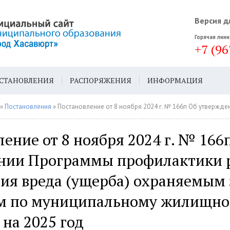
Версия д
Горячая лини
+7 (96
СТАНОВЛЕНИЯ
РАСПОРЯЖЕНИЯ
ИНФОРМАЦИЯ
ДА
ГЕН. ПЛАН
»
Постановления
» Постановление от 8 ноября 2024 г. № 166п Об утверждении Программы профилактики рисков причинения вреда (ущерба) охраняемым законом ценностя
ение от 8 ноября 2024 г. № 166
нии Программы профилактики 
ия вреда (ущерба) охраняемым
м по муниципальному жилищн
на 2025 год