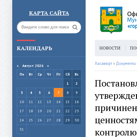
КАРТА САЙТА
КАЛЕНДАРЬ
НОВОСТИ
ПО
ГОРОДСКАЯ СРЕ
Хасавюрт
»
Документы
«
Август 2026 »
Пн
Вт
Ср
Чт
Пт
Сб
Вс
Постановл
1
2
утвержде
3
4
5
6
7
8
9
10
11
12
13
14
15
16
причинен
17
18
19
20
21
22
23
ценностя
24
25
26
27
28
29
30
контролю 
31