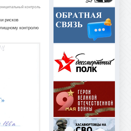
униципальный контроль
ки рисков
илищному контролю