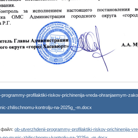
-programmy-profilaktiki-riskov-prichinenija-vreda-ohranjaemym-zak
ic-zhilischnomu-kontrolju-na-2025g_-m.docx
 файл:
ob-utverzhdenii-programmy-profilaktiki-riskov-prichinenija-
-po-munic-zhilischnomu-kontrolju-na-2025g_-m.docx