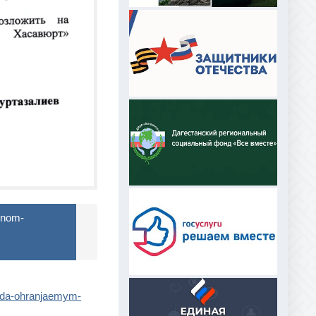
onom-
vreda-ohranjaemym-