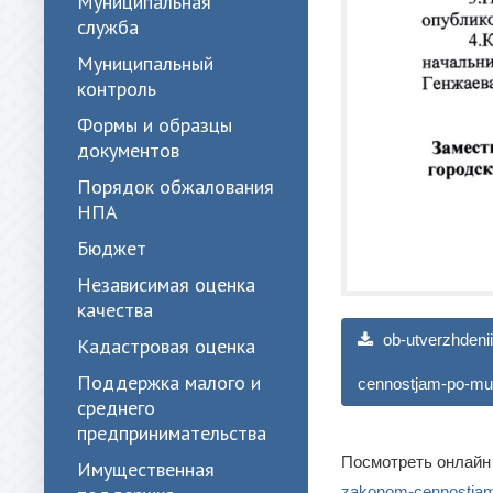
Муниципальная
служба
Муниципальный
контроль
Формы и образцы
документов
Порядок обжалования
НПА
Бюджет
Независимая оценка
качества
ob-utverzhdenii
Кадастровая оценка
Поддержка малого и
cennostjam-po-mun
среднего
предпринимательства
Посмотреть онлайн
Имущественная
zakonom-cennostjam