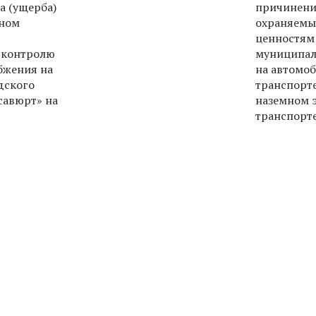
а (ущерба)
причинени
оном
охраняемы
ценностям
 контролю
муниципал
бжения на
на автомо
дского
транспорт
савюрт» на
наземном 
транспорт