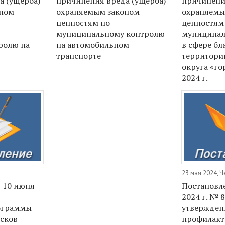
а (ущерба)
причинения вреда (ущерба)
причинени
оном
охраняемым законом
охраняемы
ценностям по
ценностям
муниципальному контролю
муниципал
ролю на
на автомобильном
в сфере бл
транспорте
территори
округа «го
2024 г.
23 мая 2024, Ч
 10 июня
Постановле
2024 г. № 
ограммы
утвержден
сков
профилакт