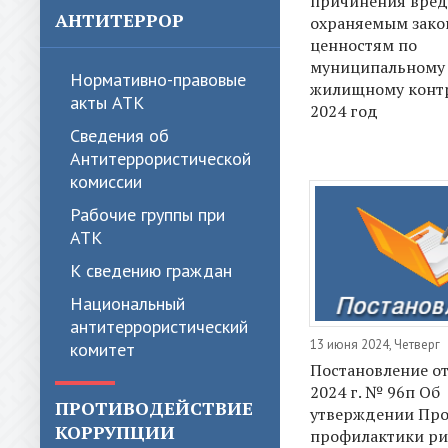
причинения вред
АНТИТЕРРОР
охраняемым зак
ценностям по
муниципальному
Нормативно-правовые
жилищному конт
акты АТК
2024 год
Сведения об
Антитеррористической
комиссии
Рабочие группы при
АТК
К сведению граждан
Национальный
антитеррористический
13 июня 2024, Четверг
комитет
Постановление от
2024 г. № 96п Об
ПРОТИВОДЕЙСТВИЕ
утверждении Пр
КОРРУПЦИИ
профилактики ри