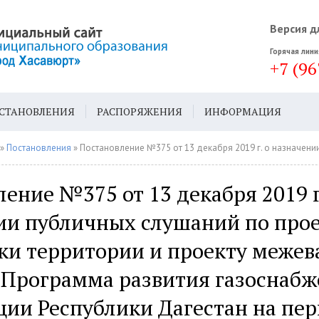
Версия д
Горячая лини
+7 (96
СТАНОВЛЕНИЯ
РАСПОРЯЖЕНИЯ
ИНФОРМАЦИЯ
ДА
ГЕН. ПЛАН
»
Постановления
» Постановление №375 от 13 декабря 2019 г. о назначении публичных слушаний по проекту планировки территории и проекту межевания под объектом Программа развития газоснабжения и
ение №375 от 13 декабря 2019 г
ии публичных слушаний по про
ки территории и проекту межев
 Программа развития газоснабж
ии Республики Дагестан на пер