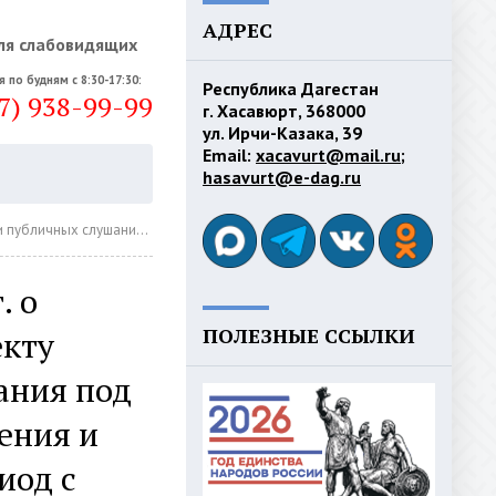
АДРЕС
ля слабовидящих
я по будням с 8:30-17:30:
Республика Дагестан
7) 938-99-99
г. Хасавюрт, 368000
ул. Ирчи-Казака, 39
Email:
xacavurt@mail.ru
;
hasavurt@e-dag.ru
 газификации Республики Дагестан на период с 2011 по 2015 годы.
. о
ПОЛЕЗНЫЕ ССЫЛКИ
екту
ания под
ения и
иод с