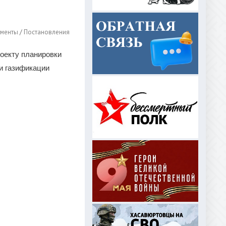
менты
/
Постановления
роекту планировки
и газификации