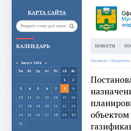
КАРТА САЙТА
КАЛЕНДАРЬ
НОВОСТИ
ПО
ГОРОДСКАЯ СРЕ
Хасавюрт
»
Документы
«
Август 2026 »
Пн
Вт
Ср
Чт
Пт
Сб
Вс
Постановл
1
2
назначен
3
4
5
6
7
8
9
10
11
12
13
14
15
16
планиров
17
18
19
20
21
22
23
объектом
24
25
26
27
28
29
30
газификац
31