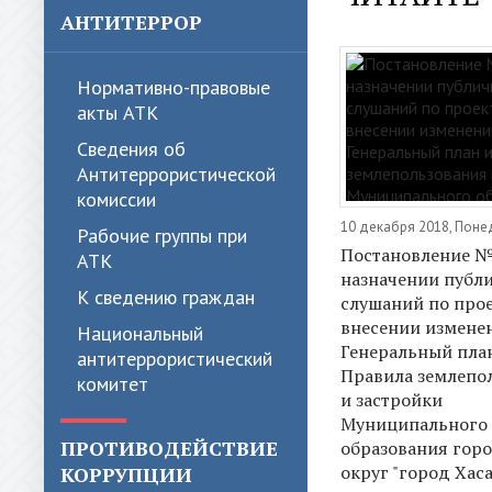
АНТИТЕРРОР
Нормативно-правовые
акты АТК
Сведения об
Антитеррористической
комиссии
10 декабря 2018, Поне
Рабочие группы при
Постановление №
АТК
назначении публ
К сведению граждан
слушаний по прое
внесении измене
Национальный
Генеральный пла
антитеррористический
Правила землепо
комитет
и застройки
Муниципального
ПРОТИВОДЕЙСТВИЕ
образования гор
округ "город Хас
КОРРУПЦИИ