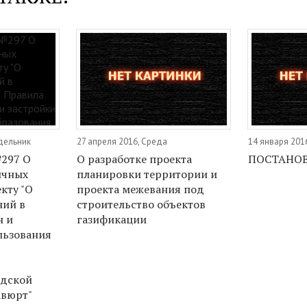
дельник
27 апреля 2016, Среда
14 января 2016
297 О
О разработке проекта
ПОСТАНО
ичных
планировки территории и
кту "О
проекта межевания под
ний в
строительство объектов
н и
газификации
льзования
одской
авюрт"