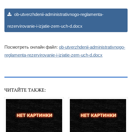
ob-utverzhdenii-administrativnogo-reglamenta-
rezervirovanie-i-izjatie-zem-uch-d.docx
Посмотреть онлайн файл:
ob-utverzhdenii-administrativnogo-
reglamenta-rezervirovanie-i-izjatie-zem-uch-d.docx
ЧИТАЙТЕ ТАКЖЕ: