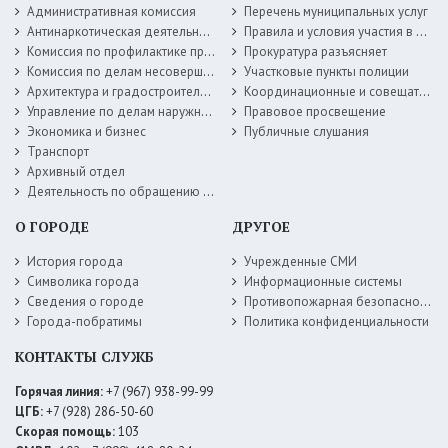
Административная комиссия
Перечень муниципальных услуг
Антинаркотическая деятельность
Правила и условия участия в жилищных программах
Комиссия по профилактике правонарушений
Прокуратура разъясняет
Комиссия по делам несовершеннолетних
Участковые пункты полиции
Архитектура и градостроительство
Координационные и совещательные органы
Управление по делам наружной рекламы
Правовое просвещение
Экономика и бизнес
Публичные слушания
Транспорт
Архивный отдел
Деятельность по обращению с животными без владельцев
О ГОРОДЕ
ДРУГОЕ
История города
Учрежденные СМИ
Символика города
Информационные системы
Сведения о городе
Противопожарная безопасность
Города-побратимы
Политика конфиденциальности
КОНТАКТЫ СЛУЖБ
Горячая линия:
+7 (967) 938-99-99
ЦГБ:
+7 (928) 286-50-60
Скорая помощь:
103