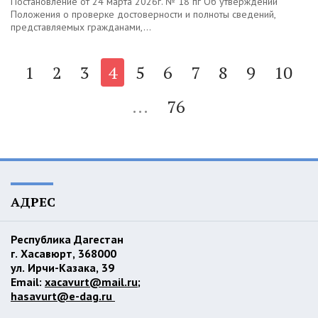
Постановление от 24 марта 2026г. № 18 пг Об утверждении
Положения о проверке достоверности и полноты сведений,
представляемых гражданами,...
1
2
3
4
5
6
7
8
9
10
...
76
АДРЕС
Республика Дагестан
г. Хасавюрт, 368000
ул. Ирчи-Казака, 39
Email:
xacavurt@mail.ru
;
hasavurt@e-dag.ru