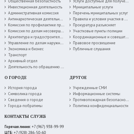
Общественная безопастность
Услуги доступные для получения в электронной форме
Инвестиционная деятельность
Муниципальные услуги
Административная комиссия
Перечень муниципальных услуг
Антинаркотическая деятельность
Правила и условия участия в жилищных программах
Комиссия по профилактике правонарушений
Прокуратура разъясняет
Комиссия по делам несовершеннолетних
Участковые пункты полиции
Архитектура и градостроительство
Координационные и совещательные органы
Управление по делам наружной рекламы
Правовое просвещение
Экономика и бизнес
Публичные слушания
Транспорт
Архивный отдел
Деятельность по обращению с животными без владельцев
О ГОРОДЕ
ДРУГОЕ
История города
Учрежденные СМИ
Символика города
Информационные системы
Сведения о городе
Противопожарная безопасность
Города-побратимы
Политика конфиденциальности
КОНТАКТЫ СЛУЖБ
Горячая линия:
+7 (967) 938-99-99
ЦГБ:
+7 (928) 286-50-60