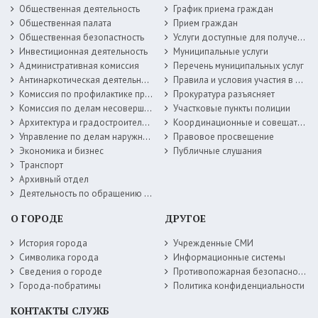
Общественная деятельность
График приема граждан
Общественная палата
Прием граждан
Общественная безопастность
Услуги доступные для получения в электронной форме
Инвестиционная деятельность
Муниципальные услуги
Административная комиссия
Перечень муниципальных услуг
Антинаркотическая деятельность
Правила и условия участия в жилищных программах
Комиссия по профилактике правонарушений
Прокуратура разъясняет
Комиссия по делам несовершеннолетних
Участковые пункты полиции
Архитектура и градостроительство
Координационные и совещательные органы
Управление по делам наружной рекламы
Правовое просвещение
Экономика и бизнес
Публичные слушания
Транспорт
Архивный отдел
Деятельность по обращению с животными без владельцев
О ГОРОДЕ
ДРУГОЕ
История города
Учрежденные СМИ
Символика города
Информационные системы
Сведения о городе
Противопожарная безопасность
Города-побратимы
Политика конфиденциальности
КОНТАКТЫ СЛУЖБ