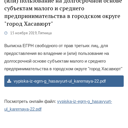
(или) пользование на долгосрочной основе
субъектам малого и среднего
предпринимательства в городском округе
"город Хасавюрт"
15 ноября 2019, Пятница
Категории
Документы
/
Поддержка МСП
Выписка ЕГРН свободного от прав третьих лиц, для
предоставления во владение и (или) пользование на
долгосрочной основе субъектам малого и среднего
предпринимательства в городском округе "город Хасавюрт"
vypiska-iz-egrn-g_hasavyurt-ul_karernaya-22.pdf
Посмотреть онлайн файл:
vypiska-iz-egrn-g_hasavyurt-
ul_karernaya-22.pdf