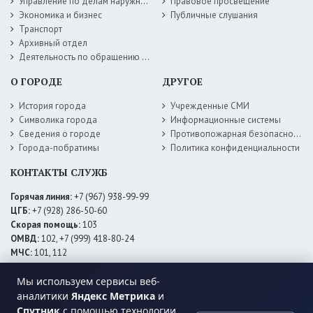
Управление по делам наружной рекламы
Правовое просвещение
Экономика и бизнес
Публичные слушания
Транспорт
Архивный отдел
Деятельность по обращению с животными без владельцев
О ГОРОДЕ
ДРУГОЕ
История города
Учрежденные СМИ
Символика города
Информационные системы
Сведения о городе
Противопожарная безопасность
Города-побратимы
Политика конфиденциальности
КОНТАКТЫ СЛУЖБ
Горячая линия:
+7 (967) 938-99-99
ЦГБ:
+7 (928) 286-50-60
Скорая помощь:
103
ОМВД:
102, +7 (999) 418-80-24
МЧС:
101, 112
ЕДДС:
+7 (928) 576-09-83
Мы используем сервисы веб-
Электросети:
+7 (800) 220-02-20
Даггаз:
+7 (928) 980-64-04
аналитики
Яндекс Метрика
и
Горводоснаб:
+7 (928) 559-59-74
Спутник
с помощью технологии