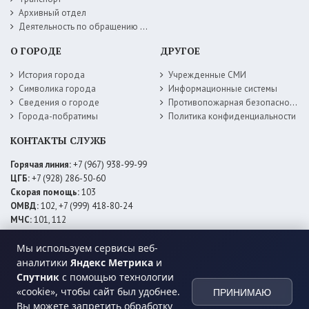
Архивный отдел
Деятельность по обращению с животными без владельцев
О ГОРОДЕ
ДРУГОЕ
История города
Учрежденные СМИ
Символика города
Информационные системы
Сведения о городе
Противопожарная безопасность
Города-побратимы
Политика конфиденциальности
КОНТАКТЫ СЛУЖБ
Горячая линия:
+7 (967) 938-99-99
ЦГБ:
+7 (928) 286-50-60
Скорая помощь:
103
ОМВД:
102, +7 (999) 418-80-24
МЧС:
101, 112
ЕДДС:
+7 (928) 576-09-83
Мы используем сервисы веб-
Электросети:
+7 (800) 220-02-20
Даггаз:
+7 (928) 980-64-04
аналитики
Яндекс Метрика
и
Горводоснаб:
+7 (928) 559-59-74
Спутник
с помощью технологии
Теплоснаб:
+7 (928) 873-27-09
«cookie», чтобы сайт был удобнее.
ПРИНИМАЮ
МФЦ:
+7 (938) 777-82-44
Вы можете запретить обработку