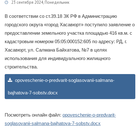
23 сентября 2024, Понедельник
Категории
Гражданам
/
Публичные слушания
В соответствии со ст.39.18 ЗК РФ в Администрацию
городского округа «город Хасавюрт» поступило заявление о
предоставлении земельного участка площадью 416 кв.м. с
кадастровым номером 05:05:000152:605 по адресу: РД, г.
Хасавюрт, ул. Салмана Байхатова, №7 в целях
использования для индивидуального жилищного
строительства.
opoveschenie-o-predvarit-soglasovanii-salmana-
bajhatova-7-sobstv.docx
Посмотреть онлайн файл:
opoveschenie-o-predvarit-
soglasovanii-salmana-bajhatova-7-sobstv.docx