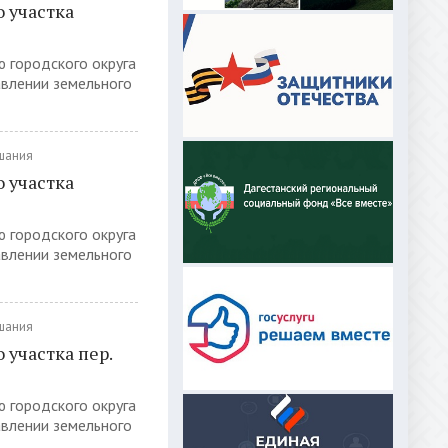
 участка
ю городского округа
авлении земельного
шания
 участка
ю городского округа
авлении земельного
шания
участка пер.
ю городского округа
авлении земельного