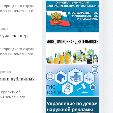
ю городского округа
авлении земельного
шания
участка пер.
ю городского округа
авлении земельного
лушания
ении публичных
 проекту об
ния земельного