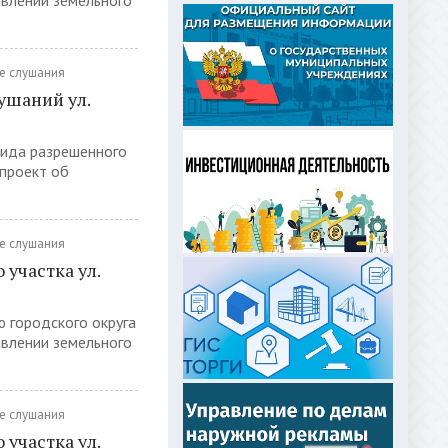
авлении земельного
е слушания
ушаний ул.
вида разрешенного
 проект об
е слушания
участка ул.
ю городского округа
авлении земельного
е слушания
участка ул.