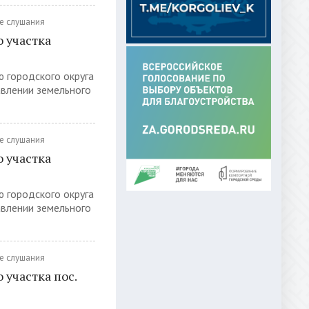
е слушания
 участка
ю городского округа
авлении земельного
е слушания
 участка
ю городского округа
авлении земельного
е слушания
участка пос.