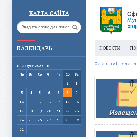
КАРТА САЙТА
КАЛЕНДАРЬ
НОВОСТИ
ПО
ГОРОДСКАЯ СРЕ
Хасавюрт
»
Гражданам
«
Август 2026 »
Пн
Вт
Ср
Чт
Пт
Сб
Вс
1
2
3
4
5
6
7
8
9
10
11
12
13
14
15
16
17
18
19
20
21
22
23
24
25
26
27
28
29
30
31