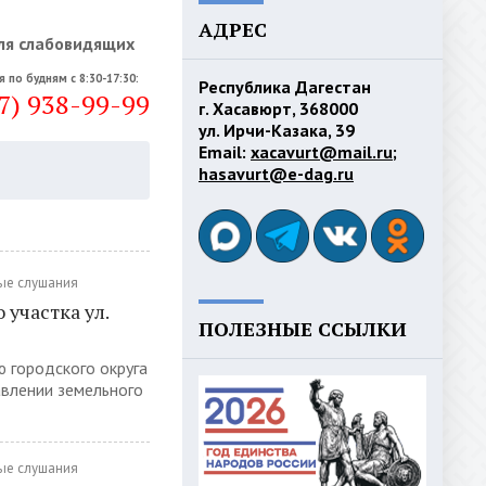
АДРЕС
ля слабовидящих
я по будням с 8:30-17:30:
Республика Дагестан
7) 938-99-99
г. Хасавюрт, 368000
ул. Ирчи-Казака, 39
Email:
xacavurt@mail.ru
;
hasavurt@e-dag.ru
ые слушания
участка ул.
ПОЛЕЗНЫЕ ССЫЛКИ
ю городского округа
авлении земельного
ые слушания