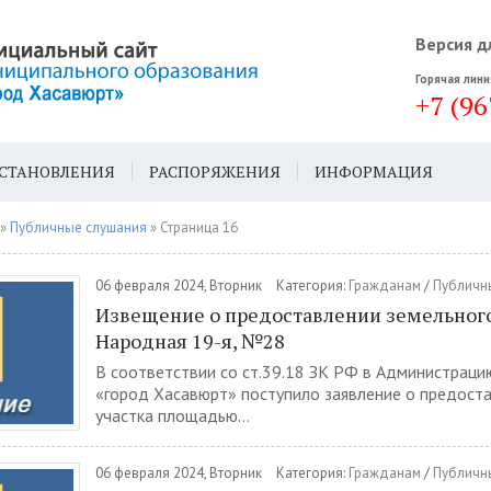
Версия д
Горячая лини
+7 (96
СТАНОВЛЕНИЯ
РАСПОРЯЖЕНИЯ
ИНФОРМАЦИЯ
ДА
ГЕН. ПЛАН
»
Публичные слушания
» Страница 16
06 февраля 2024, Вторник
Категория:
Гражданам
/
Публичн
Извещение о предоставлении земельного 
Народная 19-я, №28
В соответствии со ст.39.18 ЗК РФ в Администраци
«город Хасавюрт» поступило заявление о предост
участка площадью...
06 февраля 2024, Вторник
Категория:
Гражданам
/
Публичн