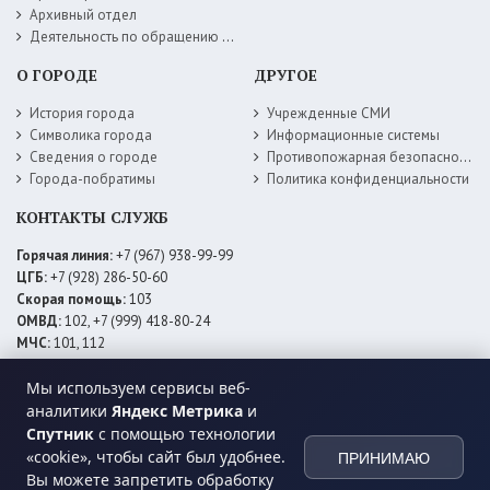
Архивный отдел
Деятельность по обращению с животными без владельцев
О ГОРОДЕ
ДРУГОЕ
История города
Учрежденные СМИ
Символика города
Информационные системы
Сведения о городе
Противопожарная безопасность
Города-побратимы
Политика конфиденциальности
КОНТАКТЫ СЛУЖБ
Горячая линия:
+7 (967) 938-99-99
ЦГБ:
+7 (928) 286-50-60
Скорая помощь:
103
ОМВД:
102, +7 (999) 418-80-24
МЧС:
101, 112
ЕДДС:
+7 (928) 576-09-83
Электросети:
+7 (800) 220-02-20
Мы используем сервисы веб-
Даггаз:
+7 (928) 980-64-04
аналитики
Яндекс Метрика
и
Горводоснаб:
+7 (928) 559-59-74
Спутник
с помощью технологии
Теплоснаб:
+7 (928) 873-27-09
«cookie», чтобы сайт был удобнее.
ПРИНИМАЮ
МФЦ:
+7 (938) 777-82-44
Вы можете запретить обработку