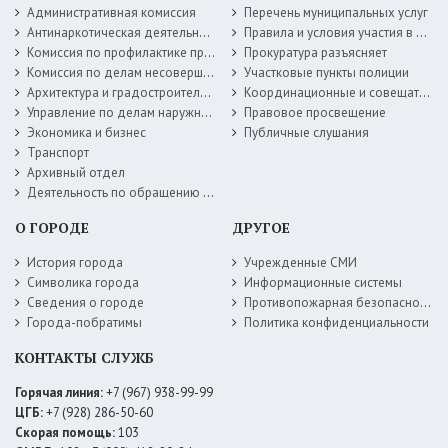
Административная комиссия
Перечень муниципальных услуг
Антинаркотическая деятельность
Правила и условия участия в жилищных программах
Комиссия по профилактике правонарушений
Прокуратура разъясняет
Комиссия по делам несовершеннолетних
Участковые пункты полиции
Архитектура и градостроительство
Координационные и совещательные органы
Управление по делам наружной рекламы
Правовое просвещение
Экономика и бизнес
Публичные слушания
Транспорт
Архивный отдел
Деятельность по обращению с животными без владельцев
О ГОРОДЕ
ДРУГОЕ
История города
Учрежденные СМИ
Символика города
Информационные системы
Сведения о городе
Противопожарная безопасность
Города-побратимы
Политика конфиденциальности
КОНТАКТЫ СЛУЖБ
Горячая линия:
+7 (967) 938-99-99
ЦГБ:
+7 (928) 286-50-60
Скорая помощь:
103