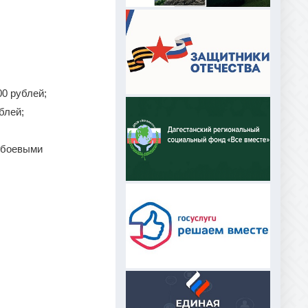
00 рублей;
блей;
ы боевыми