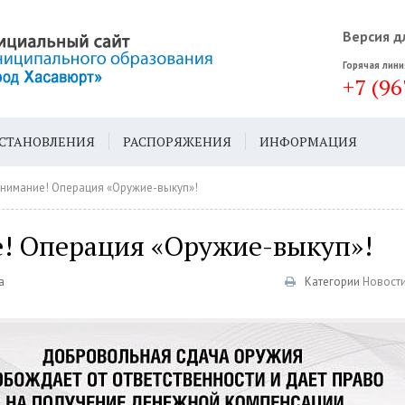
Версия д
Горячая лини
+7 (96
СТАНОВЛЕНИЯ
РАСПОРЯЖЕНИЯ
ИНФОРМАЦИЯ
ДА
ГЕН. ПЛАН
нимание! Операция «Оружие-выкуп»!
! Операция «Оружие-выкуп»!
а
Категории
Новост