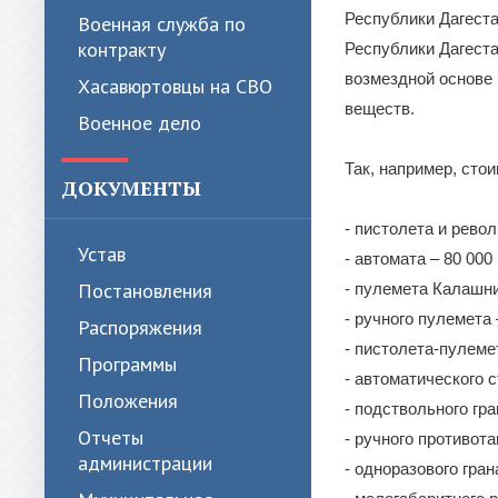
Республики Дагеста
Военная служба по
контракту
Республики Дагест
возмездной основе 
Хасавюртовцы на СВО
веществ.
Военное дело
Так, например, сто
ДОКУМЕНТЫ
- пистолета и револ
Устав
- автомата – 80 000
Постановления
- пулемета Калашни
- ручного пулемета 
Распоряжения
- пистолета-пулемет
Программы
- автоматического с
Положения
- подствольного гра
Отчеты
- ручного противота
администрации
- одноразового гран