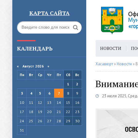
КАРТА САЙТА
КАЛЕНДАРЬ
НОВОСТИ
ПО
ГОРОДСКАЯ СРЕ
Хасавюрт
»
Новости
» В
«
Август 2026 »
Пн
Вт
Ср
Чт
Пт
Сб
Вс
Внимание
1
2
3
4
5
6
7
8
9
23 июля 2025, Сред
10
11
12
13
14
15
16
17
18
19
20
21
22
23
24
25
26
27
28
29
30
31