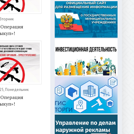
 Вторник
 Операция
ыкуп»!
25, Понедельник
 Операция
ыкуп»!