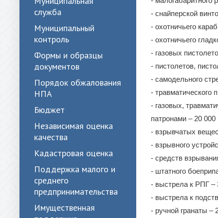
Муниципальная
- малогабаритного р
служба
- снайперской винто
Муниципальный
- охотничьего кара
контроль
- охотничьего гладк
- газовых пистолето
Формы и образцы
документов
- пистолетов, пист
- самодельного стр
Порядок обжалования
НПА
- травматического п
- газовых, травмат
Бюджет
патронами – 20 000
Независимая оценка
- взрывчатых вещест
качества
- взрывного устройс
Кадастровая оценка
- средств взрывани
Поддержка малого и
- штатного боеприпа
среднего
- выстрела к РПГ – 
предпринимательства
- выстрела к подст
Имущественная
- ручной гранаты – 