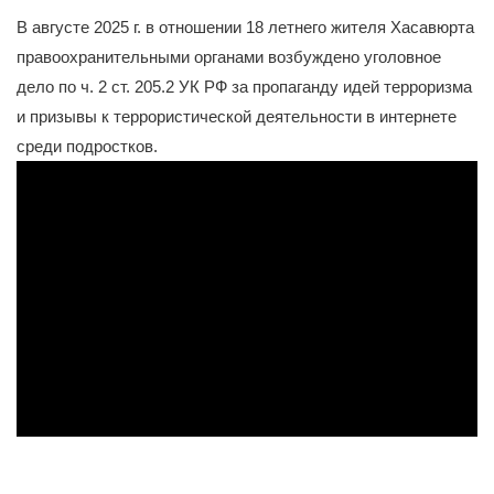
Категории
Новости
/
Антитеррористическая деятельность
В августе 2025 г. в отношении 18 летнего жителя Хасавюрта
правоохранительными органами возбуждено уголовное
дело по ч. 2 ст. 205.2 УК РФ за пропаганду идей терроризма
и призывы к террористической деятельности в интернете
среди подростков.