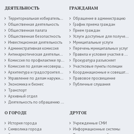
ДЕЯТЕЛЬНОСТЬ
ГРАЖДАНАМ
Территориальная избирательная комиссия
Обращение в администрацию
Общественная деятельность
График приема граждан
Общественная палата
Прием граждан
Общественная безопастность
Услуги доступные для получения в электронной форме
Инвестиционная деятельность
Муниципальные услуги
Административная комиссия
Перечень муниципальных услуг
Антинаркотическая деятельность
Правила и условия участия в жилищных программах
Комиссия по профилактике правонарушений
Прокуратура разъясняет
Комиссия по делам несовершеннолетних
Участковые пункты полиции
Архитектура и градостроительство
Координационные и совещательные органы
Управление по делам наружной рекламы
Правовое просвещение
Экономика и бизнес
Публичные слушания
Транспорт
Архивный отдел
Деятельность по обращению с животными без владельцев
О ГОРОДЕ
ДРУГОЕ
История города
Учрежденные СМИ
Символика города
Информационные системы