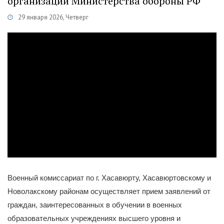
организации Министерства обороны РФ
29 января 2026, Четверг
Категории
Новости
/
Военное дело
/
Информация
Военный комиссариат по г. Хасавюрту, Хасавюртовскому и
Новолакскому районам осуществляет прием заявлений от
граждан, заинтересованных в обучении в военных
образовательных учреждениях высшего уровня и