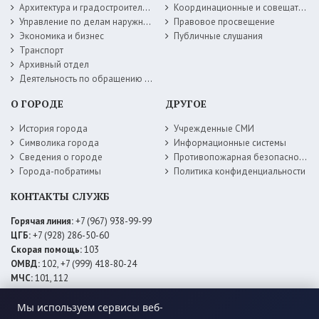
Архитектура и градостроительство
Координационные и совещательные органы
Управление по делам наружной рекламы
Правовое просвещение
Экономика и бизнес
Публичные слушания
Транспорт
Архивный отдел
Деятельность по обращению с животными без владельцев
О ГОРОДЕ
ДРУГОЕ
История города
Учрежденные СМИ
Символика города
Информационные системы
Сведения о городе
Противопожарная безопасность
Города-побратимы
Политика конфиденциальности
КОНТАКТЫ СЛУЖБ
Горячая линия:
+7 (967) 938-99-99
ЦГБ:
+7 (928) 286-50-60
Скорая помощь:
103
ОМВД:
102, +7 (999) 418-80-24
МЧС:
101, 112
ЕДДС:
+7 (928) 576-09-83
Мы используем сервисы веб-
Электросети:
+7 (800) 220-02-20