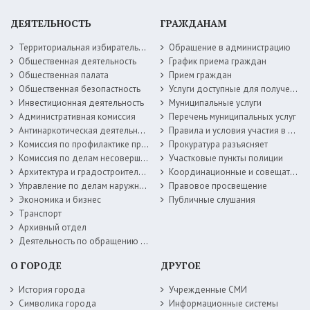
ДЕЯТЕЛЬНОСТЬ
ГРАЖДАНАМ
Территориальная избирательная комиссия
Обращение в администрацию
Общественная деятельность
График приема граждан
Общественная палата
Прием граждан
Общественная безопастность
Услуги доступные для получения в электронной форме
Инвестиционная деятельность
Муниципальные услуги
Административная комиссия
Перечень муниципальных услуг
Антинаркотическая деятельность
Правила и условия участия в жилищных программах
Комиссия по профилактике правонарушений
Прокуратура разъясняет
Комиссия по делам несовершеннолетних
Участковые пункты полиции
Архитектура и градостроительство
Координационные и совещательные органы
Управление по делам наружной рекламы
Правовое просвещение
Экономика и бизнес
Публичные слушания
Транспорт
Архивный отдел
Деятельность по обращению с животными без владельцев
О ГОРОДЕ
ДРУГОЕ
История города
Учрежденные СМИ
Символика города
Информационные системы